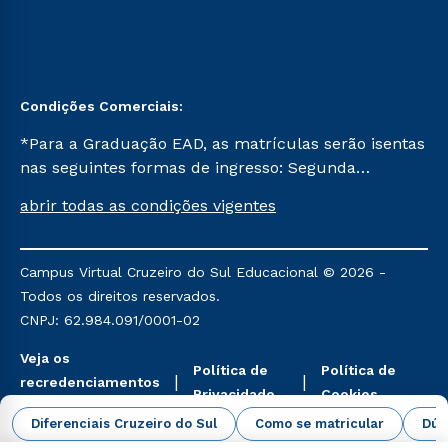
Condições Comerciais:
*Para a Graduação EAD, as matrículas serão isentas
nas seguintes formas de ingresso: Segunda
Graduação, Segunda Graduação 2.0 e Transferência.
abrir todas as condições vigentes
Já para as demais, a taxa de matrícula será de R$
49. *Para a Pós-graduação EAD, as ofertas
mencionadas são referentes aos cursos: Ensino
Campus Virtual Cruzeiro do Sul Educacional © 2026 -
Religioso, Geografia para a Docência e Metodologia
Todos os direitos reservados.
do Ensino de História: Questões Atuais.
CNPJ: 62.984.091/0001-02
Veja os
Política de
Política de
recredenciamentos
Privacidade
Cookies
aqui
Diferenciais Cruzeiro do Sul
Como se matricular
Dúv