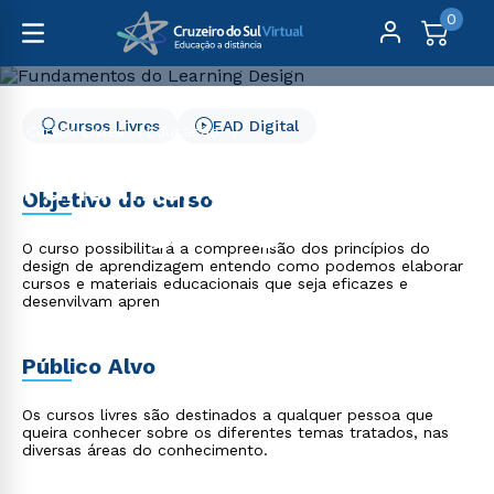
0
Cursos Livres
EAD Digital
Cursos Livres
Educação
Fundamentos do Learning Design
Fundamentos do
Objetivo do curso
Learning Design
O curso possibilitará a compreensão dos princípios do
design de aprendizagem entendo como podemos elaborar
cursos e materiais educacionais que seja eficazes e
desenvilvam apren
Público Alvo
Os cursos livres são destinados a qualquer pessoa que
queira conhecer sobre os diferentes temas tratados, nas
diversas áreas do conhecimento.