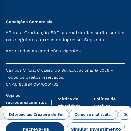
Condições Comerciais:
*Para a Graduação EAD, as matrículas serão isentas
nas seguintes formas de ingresso: Segunda
Graduação, Segunda Graduação 2.0 e Transferência.
abrir todas as condições vigentes
Já para as demais, a taxa de matrícula será de R$
49. *Para a Pós-graduação EAD, as ofertas
mencionadas são referentes aos cursos: Ensino
Campus Virtual Cruzeiro do Sul Educacional © 2026 -
Religioso, Geografia para a Docência e Metodologia
Todos os direitos reservados.
do Ensino de História: Questões Atuais.
CNPJ: 62.984.091/0001-02
Veja os
Política de
Política de
recredenciamentos
Privacidade
Cookies
aqui
Diferenciais Cruzeiro do Sul
Como se matricular
Dúv
Inscreva-se
Simular Investimento