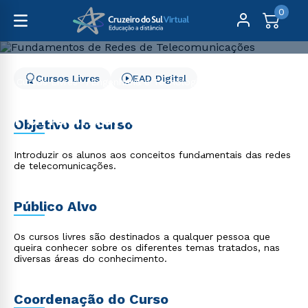
0
Cursos Livres
EAD Digital
Cursos Livres
Engenharia e Tecnologia
Fundamentos de Redes de Telecomunicações
Fundamentos de Redes
Objetivo do curso
de Telecomunicações
Introduzir os alunos aos conceitos fundamentais das redes
de telecomunicações.
Público Alvo
Os cursos livres são destinados a qualquer pessoa que
queira conhecer sobre os diferentes temas tratados, nas
diversas áreas do conhecimento.
Coordenação do Curso