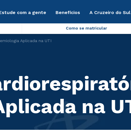
Estude com a gente
Benefícios
A Cruzeiro do Sul
Como se matricular
 Semiologia Aplicada na UTI
ardiorespirató
Aplicada na U