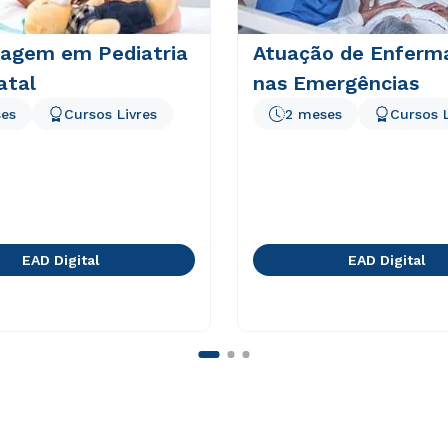
agem em Pediatria
Atuação de Enfer
atal
nas Emergências
es
Cursos Livres
2 meses
Cursos L
EAD Digital
EAD Digital