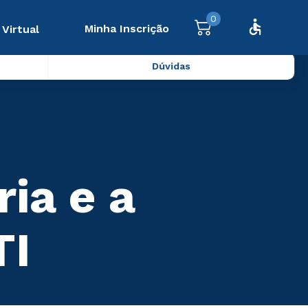
0
Minha Inscrição
 Virtual
Dúvidas
ria e a
TI