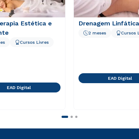
rapia Estética e
Drenagem Linfátic
nte
2 meses
Cursos L
es
Cursos Livres
EAD Digital
EAD Digital