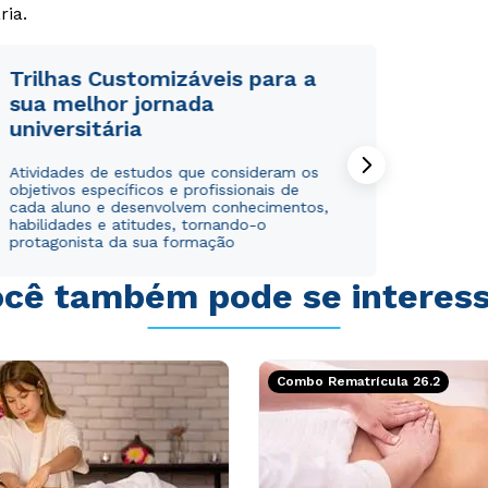
ria.
Trilhas Customizáveis para a
sua melhor jornada
universitária
Rápido e fácil
Rápido e fácil
WhatsApp
WhatsApp
Atividades de estudos que consideram os
objetivos específicos e profissionais de
ou
ou
cada aluno e desenvolvem conhecimentos,
habilidades e atitudes, tornando-o
protagonista da sua formação
cê também pode se interes
Estou de acordo com a
Estou de acordo com a
Política de Privacidade.
Política de Privacidade.
e
e
Combo Rematrícula 26.2
autorizo que meus dados sejam utilizados para o
autorizo que meus dados sejam utilizados para o
envio de conteúdos da Cruzeiro do Sul.
envio de conteúdos da Cruzeiro do Sul.