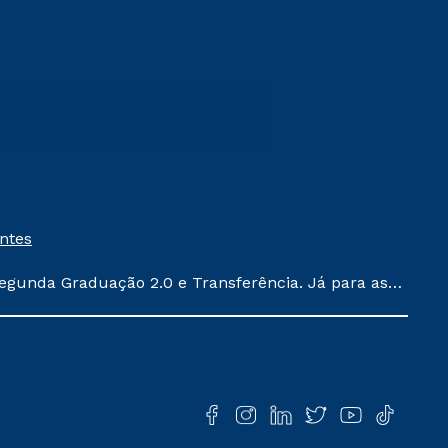
entes
egunda Graduação 2.0 e Transferência. Já para as
ula conforme exposto no contrato de prestação de