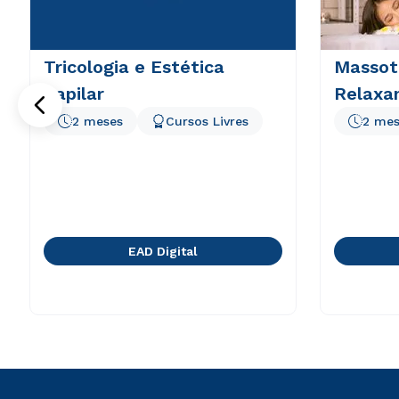
Tricologia e Estética
Massote
Capilar
Relaxa
2 meses
Cursos Livres
2 mes
EAD Digital