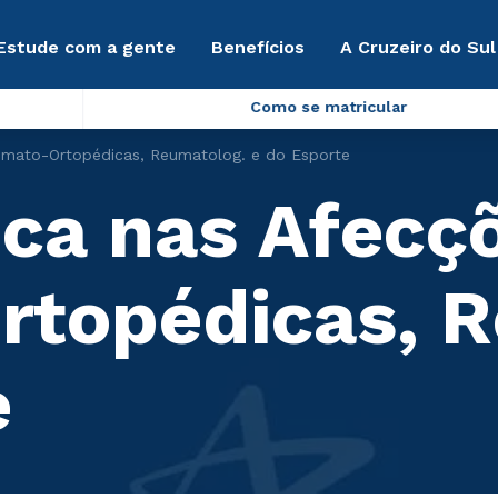
Estude com a gente
Benefícios
A Cruzeiro do Sul
Como se matricular
aumato-Ortopédicas, Reumatolog. e do Esporte
ica nas Afecç
topédicas, R
e