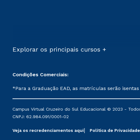
Explorar os principais cursos +
Condições Comerciais:
*Para a Graduação EAD, as matrículas serão isentas
demais, a taxa de matrícula será de R$ 49. *Para a Pós-graduação EAD, as ofertas mencionadas são referentes aos cursos: Ensino Religioso, Geografia para a
Docência e Metodologia do Ensino de História: Questões Atuais. **Semipresencial é um formato do Ensino a Distância. **Descontos 
Campus Virtual Cruzeiro do Sul Educacional © 2023 - Todos
mantidos conforme negociação. Descontos institucio
CNPJ: 62.984.091/0001-02
serviços.
Veja os recredenciamentos aqui
Política de Privacidade