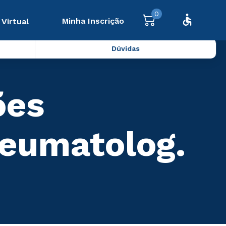
0
Minha Inscrição
 Virtual
Dúvidas
ões
eumatolog.