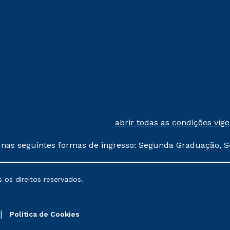
abrir todas as condições vig
 nas seguintes formas de ingresso: Segunda Graduação, S
comerciais oferecidos serão
 os direitos reservados.
nais poderão sofrer alterações nos períodos de rematríc
Política de Cookies