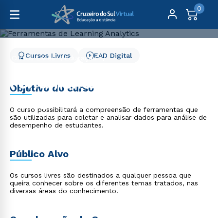
0
Cursos Livres
EAD Digital
Cursos Livres
Educação
Ferramentas de Learning Analytics
Ferramentas de Learning
Objetivo do curso
Analytics
O curso possibilitará a compreensão de ferramentas que
são utilizadas para coletar e analisar dados para análise de
desempenho de estudantes.
Público Alvo
Os cursos livres são destinados a qualquer pessoa que
queira conhecer sobre os diferentes temas tratados, nas
diversas áreas do conhecimento.