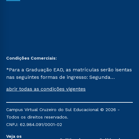
Condições Comerciais:
*Para a Graduação EAD, as matrículas serão isentas
nas seguintes formas de ingresso: Segunda
Graduação, Segunda Graduação 2.0 e Transferência.
abrir todas as condições vigentes
Já para as demais, a taxa de matrícula será de R$
49. *Para a Pós-graduação EAD, as ofertas
mencionadas são referentes aos cursos: Ensino
Campus Virtual Cruzeiro do Sul Educacional © 2026 -
Religioso, Geografia para a Docência e Metodologia
Todos os direitos reservados.
do Ensino de História: Questões Atuais.
CNPJ: 62.984.091/0001-02
Veja os