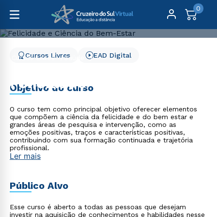
0
Cursos Livres
EAD Digital
Cursos Livres
Saúde
Felicidade e Ciência do Bem-Estar
Felicidade e Ciência do
Objetivo do curso
Bem-Estar
O curso tem como principal objetivo oferecer elementos
que compõem a ciência da felicidade e do bem estar e
grandes áreas de pesquisa e intervenção, como as
emoções positivas, traços e características positivas,
contribuindo com sua formação continuada e trajetória
profissional.
Ler mais
Público Alvo
Esse curso é aberto a todas as pessoas que desejam
investir na aquisição de conhecimentos e habilidades nesse