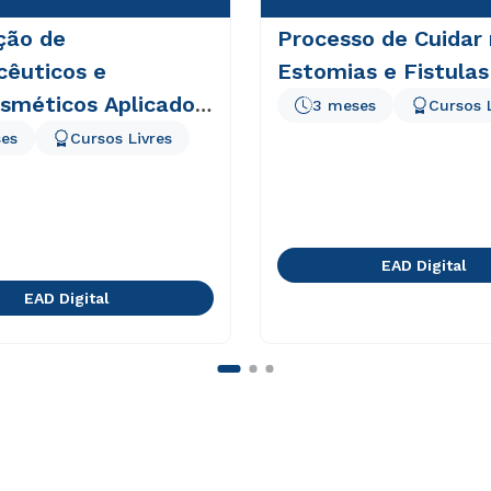
ção de
Processo de Cuidar
cêuticos e
Estomias e Fistulas
osméticos Aplicado
3 meses
Cursos 
ica
es
Cursos Livres
EAD Digital
EAD Digital