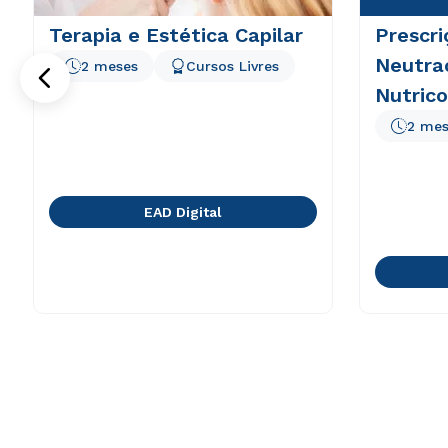
Terapia e Estética Capilar
Prescri
Neutra
2 meses
Cursos Livres
Nutric
à Estét
2 mes
EAD Digital