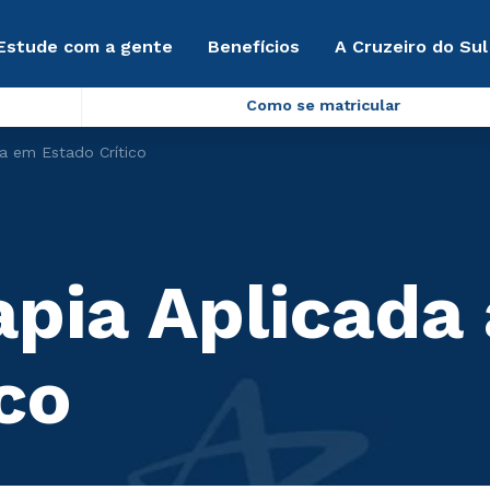
Estude com a gente
Benefícios
A Cruzeiro do Sul
Como se matricular
a em Estado Crítico
pia Aplicada
co