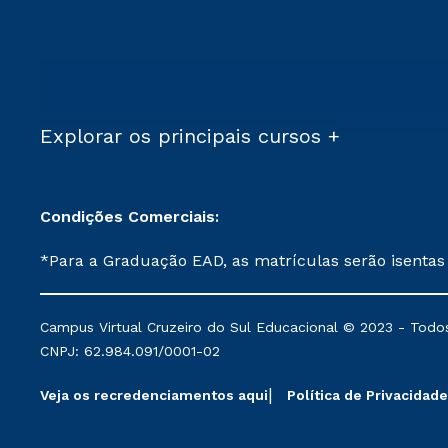
Explorar os principais cursos +
Condições Comerciais:
*Para a Graduação EAD, as matrículas serão isentas
demais, a taxa de matrícula será de R$ 49. *Para a Pós-graduação EAD, as ofertas mencionadas são referentes aos cursos: Ensino Religioso, Geografia para a
Docência e Metodologia do Ensino de História: Questões Atuais. **Semipresencial é um formato do Ensino a Distância. **Descontos 
Campus Virtual Cruzeiro do Sul Educacional © 2023 - Todos
mantidos conforme negociação. Descontos institucio
CNPJ: 62.984.091/0001-02
serviços.
Veja os recredenciamentos aqui
Política de Privacidade