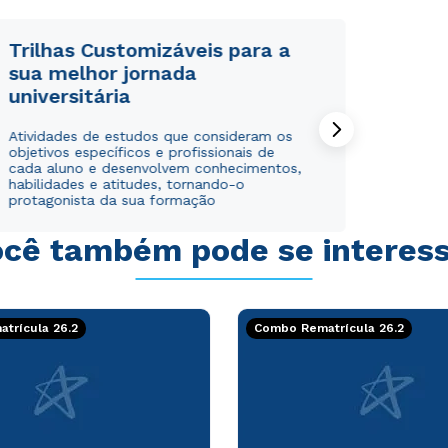
Trilhas Customizáveis para a
sua melhor jornada
universitária
Rápido e fácil
Rápido e fácil
Atividades de estudos que consideram os
WhatsApp
WhatsApp
objetivos específicos e profissionais de
ou
ou
cada aluno e desenvolvem conhecimentos,
habilidades e atitudes, tornando-o
protagonista da sua formação
cê também pode se interes
Estou de acordo com a
Estou de acordo com a
Política de Privacidade.
Política de Privacidade.
e
e
trícula 26.2
Combo Rematrícula 26.2
autorizo que meus dados sejam utilizados para o
autorizo que meus dados sejam utilizados para o
envio de conteúdos da Cruzeiro do Sul.
envio de conteúdos da Cruzeiro do Sul.