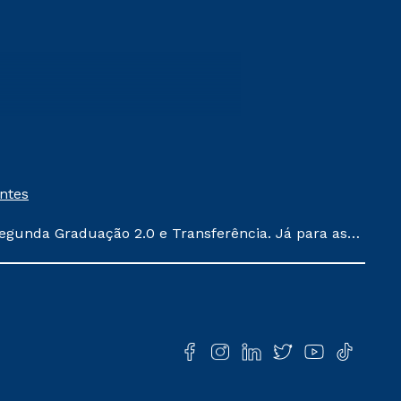
entes
egunda Graduação 2.0 e Transferência. Já para as
ula conforme exposto no contrato de prestação de