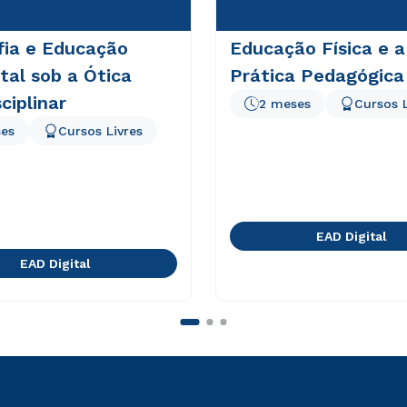
fia e Educação
Educação Física e a
al sob a Ótica
Prática Pedagógica
ciplinar
2 meses
Cursos L
es
Cursos Livres
EAD Digital
EAD Digital