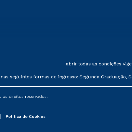
abrir todas as condições vig
 nas seguintes formas de ingresso: Segunda Graduação, S
comerciais oferecidos serão
 os direitos reservados.
nais poderão sofrer alterações nos períodos de rematríc
Política de Cookies