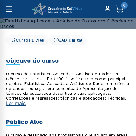
0
Cursos Livres
Engenharia e Tecnologia
Cursos Livres
EAD Digital
Estatística Aplicada a Análise de Dados em Ciências de
Dados
Estatística Aplicada a
Objetivo do curso
Análise de Dados em
O curso de Estatística Aplicada a Análise de Dados em
Ciências de Dados
Ciência de Dados - EAD 100% on-line tem como principal
objetivo Estatística Aplicada a Análise de Dados em ciência
de dados, ou seja, será conceituado Apresentação de
tópicos da estatística descritiva e suas aplicações;
Correlações e regressões: técnicas e aplicações; Técnicas
Ler mais
de análise de dados.
Público Alvo
O curso é destinado aos profissionais que atuam em áreas