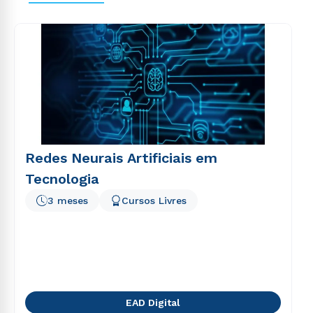
voluptas sit aspernatur aut odit aut fugit, sed quia
consequuntur magni dolores eos qui ratione
voluptatem sequi nesciunt.
Redes Neurais Artificiais em
Tecnologia
3 meses
Cursos Livres
EAD Digital