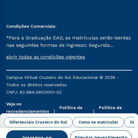
Condições Comerciais:
*Para a Graduação EAD, as matrículas serão isentas
nas seguintes formas de ingresso: Segunda
Graduação, Segunda Graduação 2.0 e Transferência.
abrir todas as condições vigentes
Já para as demais, a taxa de matrícula será de R$
49. *Para a Pós-graduação EAD, as ofertas
mencionadas são referentes aos cursos: Ensino
Campus Virtual Cruzeiro do Sul Educacional © 2026 -
Religioso, Geografia para a Docência e Metodologia
Todos os direitos reservados.
do Ensino de História: Questões Atuais.
CNPJ: 62.984.091/0001-02
Veja os
Política de
Política de
recredenciamentos
Privacidade
Cookies
aqui
Diferenciais Cruzeiro do Sul
Como se matricular
Dúv
Inscreva-se
Simular Investimento