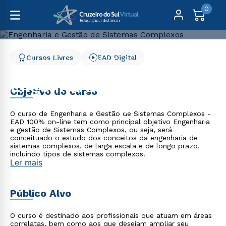
0
Cursos Livres
EAD Digital
Cursos Livres
Engenharia e Tecnologia
Engenharia e Gestão de Sistemas Complexos
Engenharia e Gestão de
Objetivo do curso
Sistemas Complexos
O curso de Engenharia e Gestão de Sistemas Complexos -
EAD 100% on-line tem como principal objetivo Engenharia
e gestão de Sistemas Complexos, ou seja, será
conceituado o estudo dos conceitos da engenharia de
sistemas complexos, de larga escala e de longo prazo,
incluindo tipos de sistemas complexos.
Ler mais
Público Alvo
O curso é destinado aos profissionais que atuam em áreas
correlatas, bem como aos que desejam ampliar seu