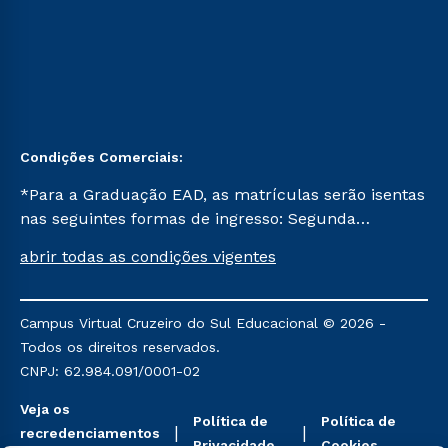
Condições Comerciais:
*Para a Graduação EAD, as matrículas serão isentas
nas seguintes formas de ingresso: Segunda
Graduação, Segunda Graduação 2.0 e Transferência.
abrir todas as condições vigentes
Já para as demais, a taxa de matrícula será de R$
49. *Para a Pós-graduação EAD, as ofertas
mencionadas são referentes aos cursos: Ensino
Campus Virtual Cruzeiro do Sul Educacional © 2026 -
Religioso, Geografia para a Docência e Metodologia
Todos os direitos reservados.
do Ensino de História: Questões Atuais.
CNPJ: 62.984.091/0001-02
Veja os
Política de
Política de
recredenciamentos
Privacidade
Cookies