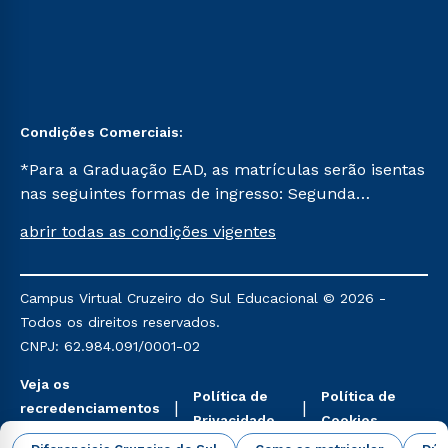
Condições Comerciais:
*Para a Graduação EAD, as matrículas serão isentas
nas seguintes formas de ingresso: Segunda
Graduação, Segunda Graduação 2.0 e Transferência.
abrir todas as condições vigentes
Já para as demais, a taxa de matrícula será de R$
49. *Para a Pós-graduação EAD, as ofertas
mencionadas são referentes aos cursos: Ensino
Campus Virtual Cruzeiro do Sul Educacional © 2026 -
Religioso, Geografia para a Docência e Metodologia
Todos os direitos reservados.
do Ensino de História: Questões Atuais.
CNPJ: 62.984.091/0001-02
Veja os
Política de
Política de
recredenciamentos
Privacidade
Cookies
aqui