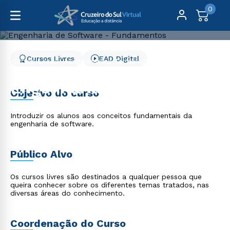
0
Cursos Livres
EAD Digital
Cursos Livres
Engenharia e Tecnologia
Engenharia de Software - Fundamentos
Engenharia de Software -
Objetivo do curso
Fundamentos
Introduzir os alunos aos conceitos fundamentais da
engenharia de software.
Público Alvo
Os cursos livres são destinados a qualquer pessoa que
queira conhecer sobre os diferentes temas tratados, nas
diversas áreas do conhecimento.
Coordenação do Curso