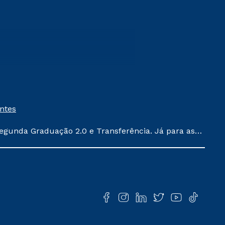
entes
egunda Graduação 2.0 e Transferência. Já para as
ula conforme exposto no contrato de prestação de