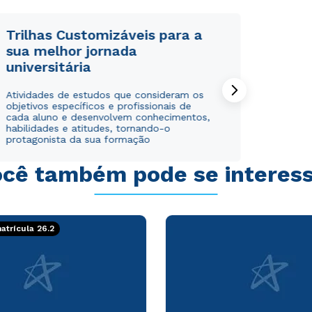
Trilhas Customizáveis para a
sua melhor jornada
universitária
Rápido e fácil
Rápido e fácil
Atividades de estudos que consideram os
WhatsApp
WhatsApp
objetivos específicos e profissionais de
ou
ou
cada aluno e desenvolvem conhecimentos,
habilidades e atitudes, tornando-o
protagonista da sua formação
cê também pode se interes
Estou de acordo com a
Estou de acordo com a
Política de Privacidade.
Política de Privacidade.
e
e
trícula 26.2
autorizo que meus dados sejam utilizados para o
autorizo que meus dados sejam utilizados para o
envio de conteúdos da Cruzeiro do Sul.
envio de conteúdos da Cruzeiro do Sul.