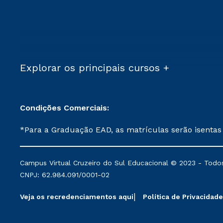
Explorar os principais cursos +
Condições Comerciais:
*Para a Graduação EAD, as matrículas serão isentas
demais, a taxa de matrícula será de R$ 49. *Para a Pós-graduação EAD, as ofertas mencionadas são referentes aos cursos: Ensino Religioso, Geografia para a
Docência e Metodologia do Ensino de História: Questões Atuais. **Semipresencial é um formato do Ensino a Distância. **Descontos 
Campus Virtual Cruzeiro do Sul Educacional © 2023 - Todos
mantidos conforme negociação. Descontos institucio
CNPJ: 62.984.091/0001-02
serviços.
Veja os recredenciamentos aqui
Política de Privacidade