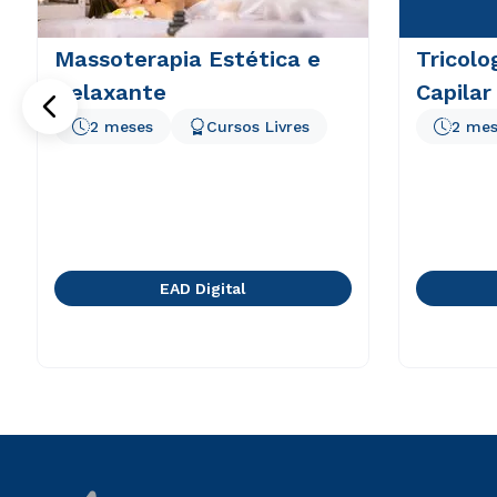
Massoterapia Estética e
Tricolo
Relaxante
Capilar
2 meses
Cursos Livres
2 mes
EAD Digital