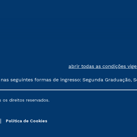
abrir todas as condições vig
 nas seguintes formas de ingresso: Segunda Graduação, S
comerciais oferecidos serão
 os direitos reservados.
nais poderão sofrer alterações nos períodos de rematríc
Política de Cookies