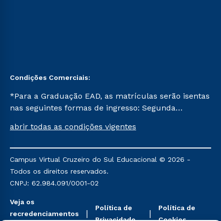
Condições Comerciais:
*Para a Graduação EAD, as matrículas serão isentas
nas seguintes formas de ingresso: Segunda
Graduação, Segunda Graduação 2.0 e Transferência.
abrir todas as condições vigentes
Já para as demais, a taxa de matrícula será de R$
49. *Para a Pós-graduação EAD, as ofertas
mencionadas são referentes aos cursos: Ensino
Campus Virtual Cruzeiro do Sul Educacional © 2026 -
Religioso, Geografia para a Docência e Metodologia
Todos os direitos reservados.
do Ensino de História: Questões Atuais.
CNPJ: 62.984.091/0001-02
Veja os
Política de
Política de
recredenciamentos
Privacidade
Cookies