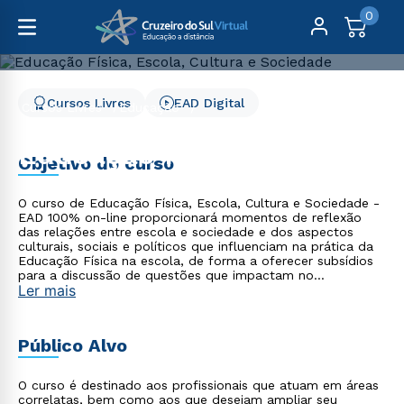
0
Cursos Livres
EAD Digital
Cursos Livres
Educação
Educação Física, Escola, Cultura e Sociedade
Educação Física, Escola,
Objetivo do curso
Cultura e Sociedade
O curso de Educação Física, Escola, Cultura e Sociedade -
EAD 100% on-line proporcionará momentos de reflexão
das relações entre escola e sociedade e dos aspectos
culturais, sociais e políticos que influenciam na prática da
Educação Física na escola, de forma a oferecer subsídios
para a discussão de questões que impactam no
Ler mais
desenvolvimento dos currículos escolares e em especial da
Educação Física, contribuindo com sua formação
continuada e trajetória profissional.
Público Alvo
O curso é destinado aos profissionais que atuam em áreas
correlatas, bem como aos que desejam ampliar seu