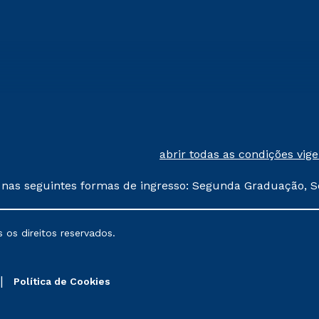
abrir todas as condições vig
 nas seguintes formas de ingresso: Segunda Graduação, S
comerciais oferecidos serão
 os direitos reservados.
nais poderão sofrer alterações nos períodos de rematríc
Política de Cookies