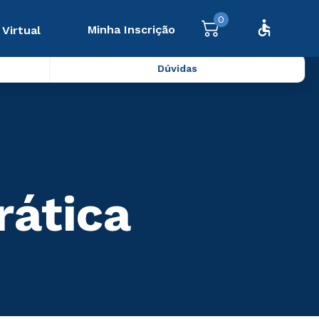
0
Minha Inscrição
 Virtual
Dúvidas
rática