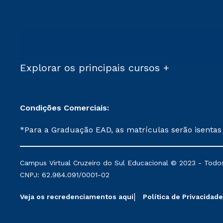
Explorar os principais cursos +
Condições Comerciais:
*Para a Graduação EAD, as matrículas serão isentas
demais, a taxa de matrícula será de R$ 49. *Para a Pós-graduação EAD, as ofertas mencionadas são referentes aos cursos: Ensino Religioso, Geografia para a
Docência e Metodologia do Ensino de História: Questões Atuais. **Semipresencial é um formato do Ensino a Distância. **Descontos 
Campus Virtual Cruzeiro do Sul Educacional © 2023 - Todos
mantidos conforme negociação. Descontos institucio
CNPJ: 62.984.091/0001-02
serviços.
Veja os recredenciamentos aqui
Política de Privacidade