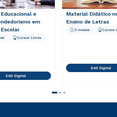
 Educacional e
Material Didático n
ndedorismo em
Ensino de Letras
 Escolar
3 meses
Cursos 
ses
Cursos Livres
EAD Digital
EAD Digital