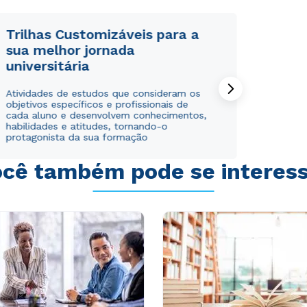
Trilhas Customizáveis para a
sua melhor jornada
universitária
Rápido e fácil
Rápido e fácil
Atividades de estudos que consideram os
WhatsApp
WhatsApp
objetivos específicos e profissionais de
ou
ou
cada aluno e desenvolvem conhecimentos,
habilidades e atitudes, tornando-o
protagonista da sua formação
cê também pode se interes
Estou de acordo com a
Estou de acordo com a
Política de Privacidade.
Política de Privacidade.
e
e
autorizo que meus dados sejam utilizados para o
autorizo que meus dados sejam utilizados para o
envio de conteúdos da Cruzeiro do Sul.
envio de conteúdos da Cruzeiro do Sul.