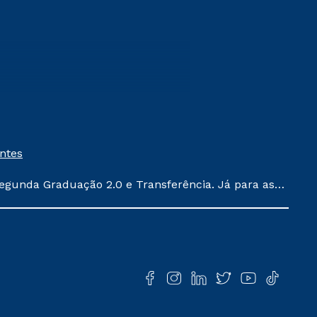
entes
egunda Graduação 2.0 e Transferência. Já para as
ula conforme exposto no contrato de prestação de