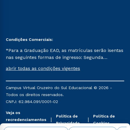
Condições Comerciais:
*Para a Graduação EAD, as matrículas serão isentas
nas seguintes formas de ingresso: Segunda
Graduação, Segunda Graduação 2.0 e Transferência.
abrir todas as condições vigentes
Já para as demais, a taxa de matrícula será de R$
49. *Para a Pós-graduação EAD, as ofertas
mencionadas são referentes aos cursos: Ensino
Campus Virtual Cruzeiro do Sul Educacional © 2026 -
Religioso, Geografia para a Docência e Metodologia
Todos os direitos reservados.
do Ensino de História: Questões Atuais.
CNPJ: 62.984.091/0001-02
Veja os
Política de
Política de
recredenciamentos
Privacidade
Cookies
aqui