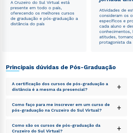
A Cruzeiro do Sul Virtual está
presente em todo o país,
Atividades de e
oferecendo os melhores cursos
consideram os o
de graduação e pós-graduação a
específicos e pro
distância do país
cada aluno e de
conhecimentos, 
atitudes, tornan
protagonista da
Principais dúvidas de Pós-Graduação
Rápido e fácil
WhatsApp
A certificação dos cursos de pós-graduação a
+
distância é a mesma da presencial?
ou
Sed ut perspiciatis unde omnis iste natus error sit
Como faço para me inscrever em um curso de
+
voluptatem accusantium doloremque laudantium,
pós-graduação na Cruzeiro do Sul Virtual?
totam rem aperiam, eaque ipsa quae ab illo inventore
veritatis et quasi architecto beatae vitae dicta sunt
Sed ut perspiciatis unde omnis iste natus error sit
explicabo. Nemo enim ipsam voluptatem quia
Como são os cursos de pós-graduação da
+
voluptatem accusantium doloremque laudantium,
voluptas sit aspernatur aut odit aut fugit, sed quia
Cruzeiro do Sul Virtual?