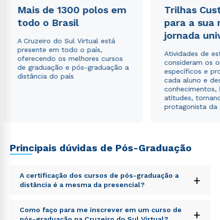
Mais de 1300 polos em
Trilhas Cus
Rápido e fácil
WhatsApp
todo o Brasil
para a sua
ou
jornada uni
A Cruzeiro do Sul Virtual está
presente em todo o país,
Atividades de e
oferecendo os melhores cursos
consideram os o
de graduação e pós-graduação a
específicos e pro
distância do país
cada aluno e de
conhecimentos, 
atitudes, tornan
protagonista da
Estou de acordo com a
Política de Privacidade.
e
autorizo que meus dados sejam utilizados para o
envio de conteúdos da Cruzeiro do Sul.
Principais dúvidas de Pós-Graduação
A certificação dos cursos de pós-graduação a
+
distância é a mesma da presencial?
Sed ut perspiciatis unde omnis iste natus error sit
Como faço para me inscrever em um curso de
+
voluptatem accusantium doloremque laudantium,
pós-graduação na Cruzeiro do Sul Virtual?