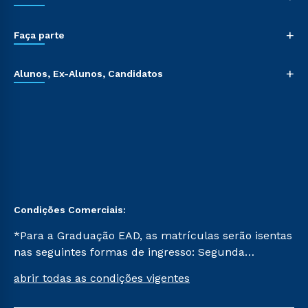
+
Faça parte
+
Alunos, Ex-Alunos, Candidatos
Condições Comerciais:
*Para a Graduação EAD, as matrículas serão isentas
nas seguintes formas de ingresso: Segunda
Graduação, Segunda Graduação 2.0 e Transferência.
abrir todas as condições vigentes
Já para as demais, a taxa de matrícula será de R$
49. *Para a Pós-graduação EAD, as ofertas