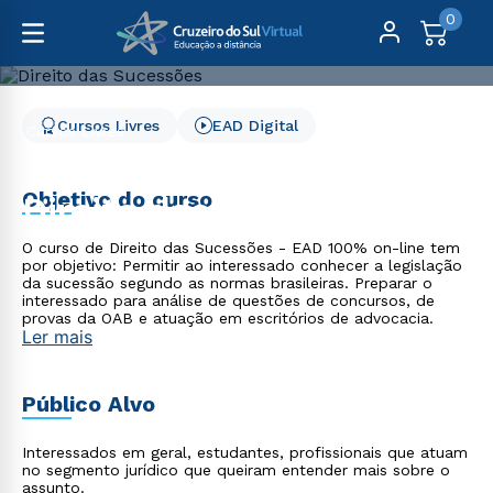
0
Cursos Livres
EAD Digital
Cursos Livres
Direito, Relações Internacionais e Ciência Política
Direito das Sucessões
Objetivo do curso
Direito das Sucessões
O curso de Direito das Sucessões - EAD 100% on-line tem
por objetivo: Permitir ao interessado conhecer a legislação
da sucessão segundo as normas brasileiras. Preparar o
interessado para análise de questões de concursos, de
provas da OAB e atuação em escritórios de advocacia.
Ler mais
Público Alvo
Interessados em geral, estudantes, profissionais que atuam
no segmento jurídico que queiram entender mais sobre o
assunto.