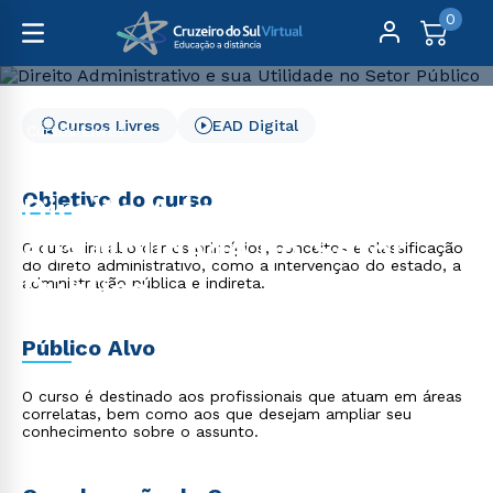
0
Cursos Livres
EAD Digital
Cursos Livres
Direito, Relações Internacionais e Ciência Política
Direito Administrativo e sua Utilidade no Setor Público
Objetivo do curso
Direito Administrativo e
sua Utilidade no Setor
O curso irá abordar os princípios, conceitos e classificação
do direto administrativo, como a intervenção do estado, a
Público
administração pública e indireta.
Público Alvo
O curso é destinado aos profissionais que atuam em áreas
correlatas, bem como aos que desejam ampliar seu
conhecimento sobre o assunto.