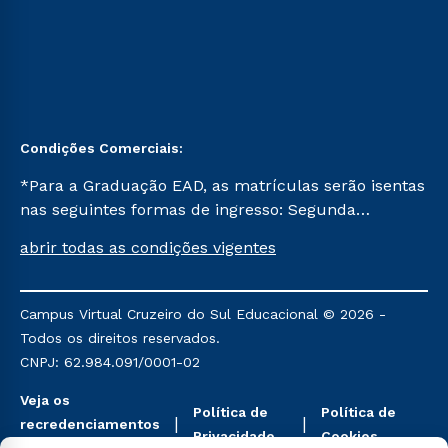
Condições Comerciais:
*Para a Graduação EAD, as matrículas serão isentas
nas seguintes formas de ingresso: Segunda
Graduação, Segunda Graduação 2.0 e Transferência.
abrir todas as condições vigentes
Já para as demais, a taxa de matrícula será de R$
49. *Para a Pós-graduação EAD, as ofertas
mencionadas são referentes aos cursos: Ensino
Campus Virtual Cruzeiro do Sul Educacional © 2026 -
Religioso, Geografia para a Docência e Metodologia
Todos os direitos reservados.
do Ensino de História: Questões Atuais.
CNPJ: 62.984.091/0001-02
Veja os
Política de
Política de
recredenciamentos
Privacidade
Cookies