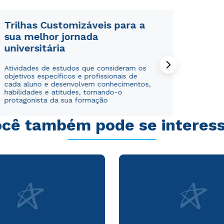
Trilhas Customizáveis para a
sua melhor jornada
universitária
Rápido e fácil
Rápido e fácil
Atividades de estudos que consideram os
WhatsApp
WhatsApp
objetivos específicos e profissionais de
cada aluno e desenvolvem conhecimentos,
ou
ou
habilidades e atitudes, tornando-o
protagonista da sua formação
cê também pode se interes
Estou de acordo com a
Estou de acordo com a
Política de Privacidade.
Política de Privacidade.
e
e
autorizo que meus dados sejam utilizados para o
autorizo que meus dados sejam utilizados para o
envio de conteúdos da Cruzeiro do Sul.
envio de conteúdos da Cruzeiro do Sul.