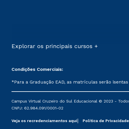
Explorar os principais cursos +
Condições Comerciais:
*Para a Graduação EAD, as matrículas serão isentas
demais, a taxa de matrícula será de R$ 49. *Para a Pós-graduação EAD, as ofertas mencionadas são referentes aos cursos: Ensino Religioso, Geografia para a
Docência e Metodologia do Ensino de História: Questões Atuais. **Semipresencial é um formato do Ensino a Distância. **Descontos 
Campus Virtual Cruzeiro do Sul Educacional © 2023 - Todos
mantidos conforme negociação. Descontos institucio
CNPJ: 62.984.091/0001-02
serviços.
Veja os recredenciamentos aqui
Política de Privacidade