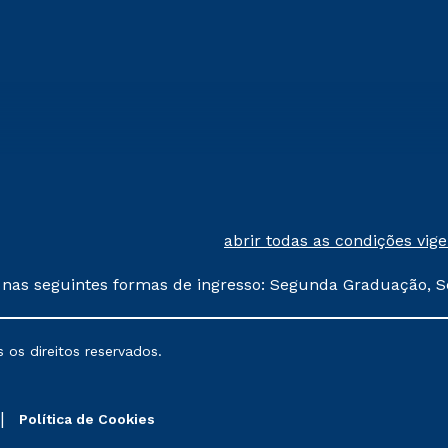
abrir todas as condições vig
 nas seguintes formas de ingresso: Segunda Graduação, S
comerciais oferecidos serão
 os direitos reservados.
nais poderão sofrer alterações nos períodos de rematríc
Política de Cookies