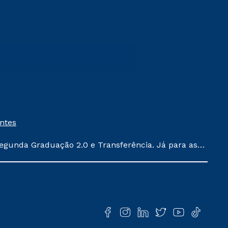
entes
egunda Graduação 2.0 e Transferência. Já para as
ula conforme exposto no contrato de prestação de