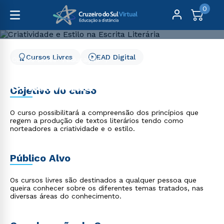
0
Cursos Livres
EAD Digital
Cursos Livres
Educação
Criatividade e Estilo na Escrita Literária
Criatividade e Estilo na
Objetivo do curso
Escrita Literária
O curso possibilitará a compreensão dos princípios que
regem a produção de textos literários tendo como
norteadores a criatividade e o estilo.
Público Alvo
Os cursos livres são destinados a qualquer pessoa que
queira conhecer sobre os diferentes temas tratados, nas
diversas áreas do conhecimento.