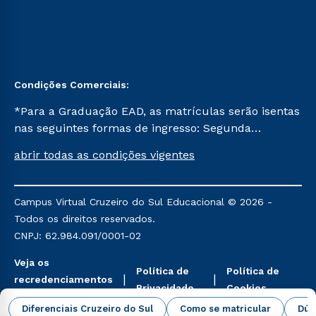
Condições Comerciais:
*Para a Graduação EAD, as matrículas serão isentas
nas seguintes formas de ingresso: Segunda
Graduação, Segunda Graduação 2.0 e Transferência.
abrir todas as condições vigentes
Já para as demais, a taxa de matrícula será de R$
49. *Para a Pós-graduação EAD, as ofertas
mencionadas são referentes aos cursos: Ensino
Campus Virtual Cruzeiro do Sul Educacional © 2026 -
Religioso, Geografia para a Docência e Metodologia
Todos os direitos reservados.
do Ensino de História: Questões Atuais.
CNPJ: 62.984.091/0001-02
Veja os
Política de
Política de
recredenciamentos
Privacidade
Cookies
aqui
Diferenciais Cruzeiro do Sul
Como se matricular
Dúv