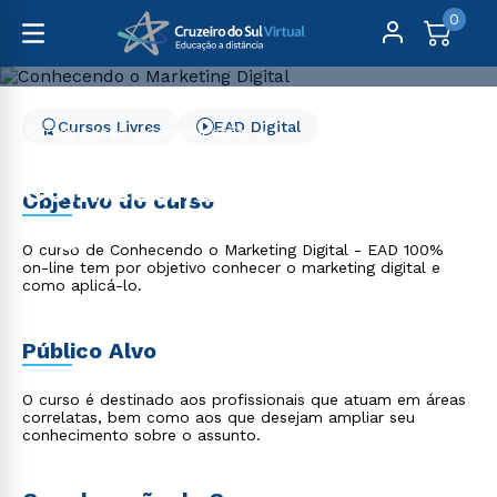
0
Cursos Livres
EAD Digital
Cursos Livres
Comunicação
Conhecendo o Marketing Digital
Conhecendo o Marketing
Objetivo do curso
Digital
O curso de Conhecendo o Marketing Digital - EAD 100%
on-line tem por objetivo conhecer o marketing digital e
como aplicá-lo.
Público Alvo
O curso é destinado aos profissionais que atuam em áreas
correlatas, bem como aos que desejam ampliar seu
conhecimento sobre o assunto.