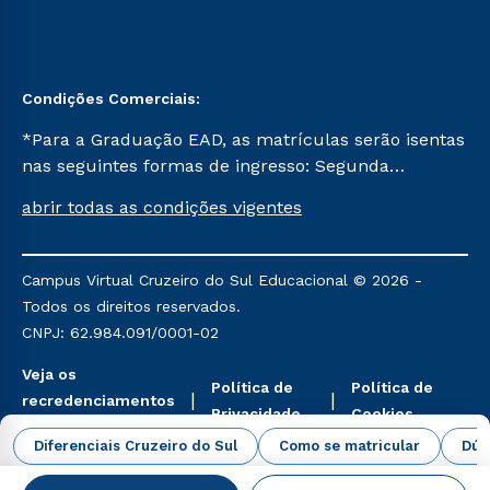
Condições Comerciais:
*Para a Graduação EAD, as matrículas serão isentas
nas seguintes formas de ingresso: Segunda
Graduação, Segunda Graduação 2.0 e Transferência.
abrir todas as condições vigentes
Já para as demais, a taxa de matrícula será de R$
49. *Para a Pós-graduação EAD, as ofertas
mencionadas são referentes aos cursos: Ensino
Campus Virtual Cruzeiro do Sul Educacional © 2026 -
Religioso, Geografia para a Docência e Metodologia
Todos os direitos reservados.
do Ensino de História: Questões Atuais.
CNPJ: 62.984.091/0001-02
Veja os
Política de
Política de
recredenciamentos
Privacidade
Cookies
aqui
Diferenciais Cruzeiro do Sul
Como se matricular
Dúv