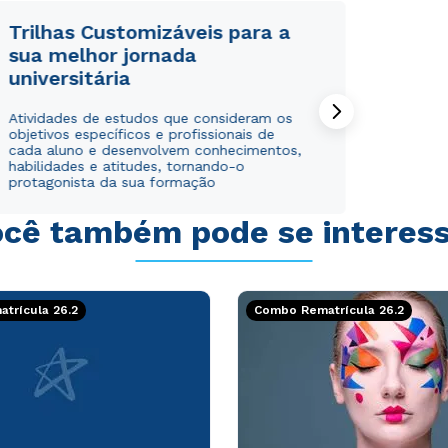
Trilhas Customizáveis para a
sua melhor jornada
universitária
Rápido e fácil
Rápido e fácil
Atividades de estudos que consideram os
WhatsApp
WhatsApp
objetivos específicos e profissionais de
cada aluno e desenvolvem conhecimentos,
ou
ou
habilidades e atitudes, tornando-o
protagonista da sua formação
cê também pode se interes
trícula 26.2
Combo Rematrícula 26.2
Estou de acordo com a
Estou de acordo com a
Política de Privacidade.
Política de Privacidade.
e
e
autorizo que meus dados sejam utilizados para o
autorizo que meus dados sejam utilizados para o
envio de conteúdos da Cruzeiro do Sul.
envio de conteúdos da Cruzeiro do Sul.