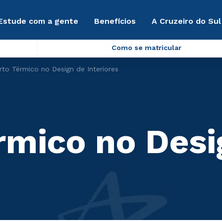
Estude com a gente
Benefícios
A Cruzeiro do Sul
Como se matricular
rto Térmico no Design de Interiores
rmico no Desi