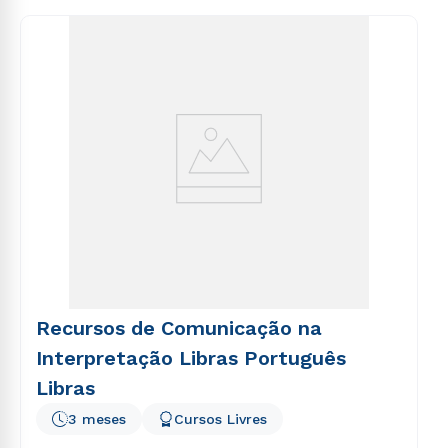
autorizo que meus dados sejam utilizados para o
consequuntur magni dolores eos qui ratione
envio de conteúdos da Cruzeiro do Sul.
voluptatem sequi nesciunt.
Recursos de Comunicação na
Interpretação Libras Português
Libras
3 meses
Cursos Livres