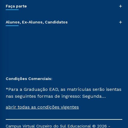
+
Faça parte
+
Alunos, Ex-Alunos, Candidatos
Condições Comerciais:
*Para a Graduação EAD, as matrículas serão isentas
nas seguintes formas de ingresso: Segunda
Graduação, Segunda Graduação 2.0 e Transferência.
abrir todas as condições vigentes
Já para as demais, a taxa de matrícula será de R$
49. *Para a Pós-graduação EAD, as ofertas
mencionadas são referentes aos cursos: Ensino
Campus Virtual Cruzeiro do Sul Educacional © 2026 -