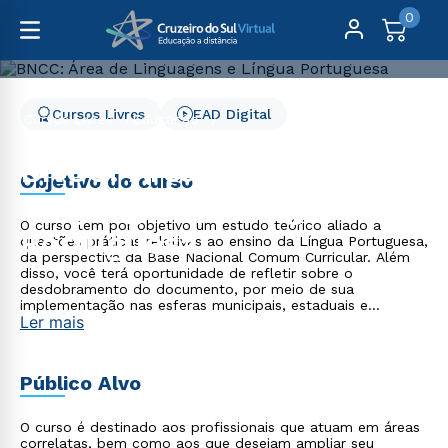
0
Cursos Livres
EAD Digital
Cursos Livres
Educação
BNCC: Área de Linguagens e Língua Portuguesa
BNCC: Área de
Objetivo do curso
Linguagens e Língua
O curso tem por objetivo um estudo teórico aliado a
Portuguesa
questões práticas relativas ao ensino da Língua Portuguesa,
da perspectiva da Base Nacional Comum Curricular. Além
disso, você terá oportunidade de refletir sobre o
desdobramento do documento, por meio de sua
implementação nas esferas municipais, estaduais e
Ler mais
federais, o que implica, sobretudo, na questão da relação
entre o comum e o diversificado.
Público Alvo
O curso é destinado aos profissionais que atuam em áreas
correlatas, bem como aos que desejam ampliar seu