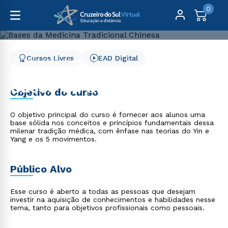
0
Cursos Livres
EAD Digital
Cursos Livres
Saúde
Bases da Medicina Tradicional Chinesa
Bases da Medicina
Objetivo do curso
Tradicional Chinesa
O objetivo principal do curso é fornecer aos alunos uma
base sólida nos conceitos e princípios fundamentais dessa
milenar tradição médica, com ênfase nas teorias do Yin e
Yang e os 5 movimentos.
Público Alvo
Esse curso é aberto a todas as pessoas que desejam
investir na aquisição de conhecimentos e habilidades nesse
tema, tanto para objetivos profissionais como pessoais.