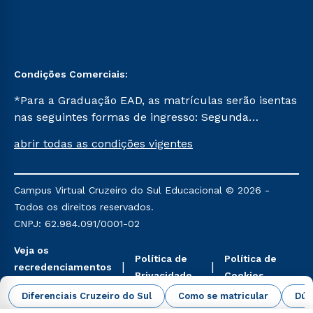
Condições Comerciais:
*Para a Graduação EAD, as matrículas serão isentas
nas seguintes formas de ingresso: Segunda
Graduação, Segunda Graduação 2.0 e Transferência.
abrir todas as condições vigentes
Já para as demais, a taxa de matrícula será de R$
49. *Para a Pós-graduação EAD, as ofertas
mencionadas são referentes aos cursos: Ensino
Campus Virtual Cruzeiro do Sul Educacional © 2026 -
Religioso, Geografia para a Docência e Metodologia
Todos os direitos reservados.
do Ensino de História: Questões Atuais.
CNPJ: 62.984.091/0001-02
Veja os
Política de
Política de
recredenciamentos
Privacidade
Cookies
aqui
Diferenciais Cruzeiro do Sul
Como se matricular
Dúv