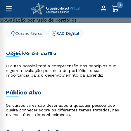
0
Cursos Livres
EAD Digital
Cursos Livres
Educação
Avaliação por Meio de Portfólios
Avaliação por Meio de
Objetivo do curso
Portfólios
O curso possibilitará a compreensão dos princípios que
regem a avaliação por meio de portfólios e sua
importãncia para o desenvolviemnto da aprendiz
Público Alvo
Os cursos livres são destinados a qualquer pessoa que
queira conhecer sobre os diferentes temas tratados, nas
diversas áreas do conhecimento.