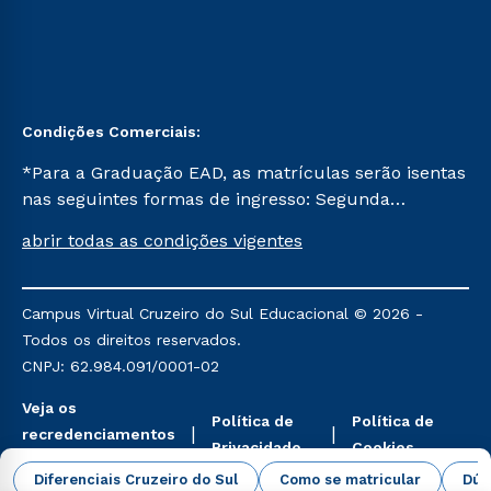
Condições Comerciais:
*Para a Graduação EAD, as matrículas serão isentas
nas seguintes formas de ingresso: Segunda
Graduação, Segunda Graduação 2.0 e Transferência.
abrir todas as condições vigentes
Já para as demais, a taxa de matrícula será de R$
49. *Para a Pós-graduação EAD, as ofertas
mencionadas são referentes aos cursos: Ensino
Campus Virtual Cruzeiro do Sul Educacional © 2026 -
Religioso, Geografia para a Docência e Metodologia
Todos os direitos reservados.
do Ensino de História: Questões Atuais.
CNPJ: 62.984.091/0001-02
Veja os
Política de
Política de
recredenciamentos
Privacidade
Cookies
aqui
Diferenciais Cruzeiro do Sul
Como se matricular
Dúv