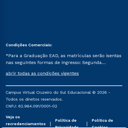
Condições Comerciais:
*Para a Graduação EAD, as matrículas serão isentas
nas seguintes formas de ingresso: Segunda
Graduação, Segunda Graduação 2.0 e Transferência.
abrir todas as condições vigentes
Já para as demais, a taxa de matrícula será de R$
49. *Para a Pós-graduação EAD, as ofertas
mencionadas são referentes aos cursos: Ensino
Campus Virtual Cruzeiro do Sul Educacional © 2026 -
Religioso, Geografia para a Docência e Metodologia
Todos os direitos reservados.
do Ensino de História: Questões Atuais.
CNPJ: 62.984.091/0001-02
Veja os
Política de
Política de
recredenciamentos
Privacidade
Cookies