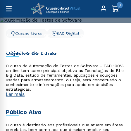
0
Cursos Livres
EAD Digital
Cursos Livres
Engenharia e Tecnologia
Automação de Testes de Software
Automação de Testes de
Objetivo do curso
Software
O curso de Automação de Testes de Software - EAD 100%
on-line tem como principal objetivo as Tecnologias de BI e
Big Data, estudo de ferramentas, aplicações e soluções
usadas para armazenamento, ou seja, será conceituado o
conhecimento e informações para apoio em decisões
estratégicas.
Ler mais
Público Alvo
O curso é destinado aos profissionais que atuam em áreas
correlatas, bem como aos que desejam ampliar seu