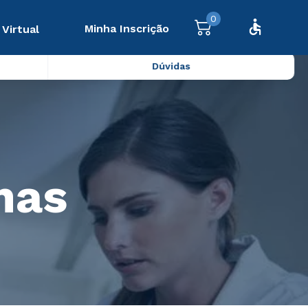
0
Minha Inscrição
 Virtual
Dúvidas
nas