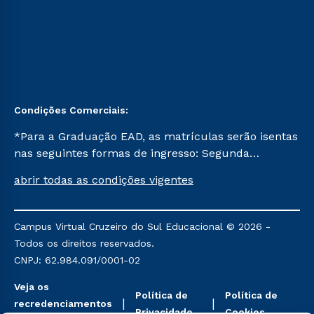
Condições Comerciais:
*Para a Graduação EAD, as matrículas serão isentas
nas seguintes formas de ingresso: Segunda
Graduação, Segunda Graduação 2.0 e Transferência.
abrir todas as condições vigentes
Já para as demais, a taxa de matrícula será de R$
49. *Para a Pós-graduação EAD, as ofertas
mencionadas são referentes aos cursos: Ensino
Campus Virtual Cruzeiro do Sul Educacional © 2026 -
Religioso, Geografia para a Docência e Metodologia
Todos os direitos reservados.
do Ensino de História: Questões Atuais.
CNPJ: 62.984.091/0001-02
Veja os
Política de
Política de
recredenciamentos
Privacidade
Cookies