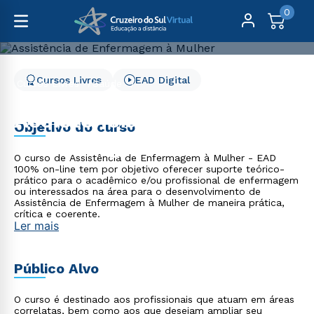
0
Cursos Livres
EAD Digital
Cursos Livres
Saúde
Assistência de Enfermagem à Mulher
Assistência de
Objetivo do curso
Enfermagem à Mulher
O curso de Assistência de Enfermagem à Mulher - EAD
100% on-line tem por objetivo oferecer suporte teórico-
prático para o acadêmico e/ou profissional de enfermagem
ou interessados na área para o desenvolvimento de
Assistência de Enfermagem à Mulher de maneira prática,
crítica e coerente.
Ler mais
Público Alvo
O curso é destinado aos profissionais que atuam em áreas
correlatas, bem como aos que desejam ampliar seu