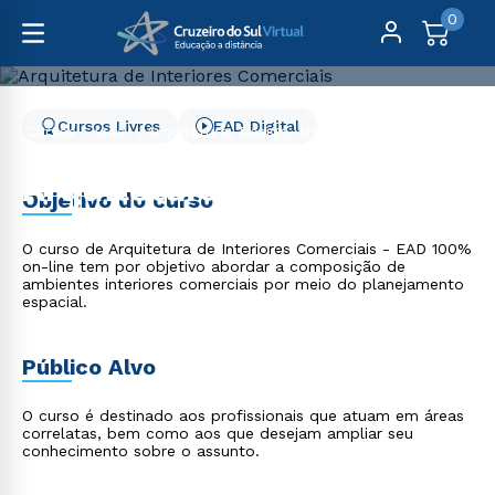
0
Cursos Livres
EAD Digital
Cursos Livres
Arquitetura, Design, Artes e Moda
Arquitetura de Interiores Comerciais
Arquitetura de Interiores
Objetivo do curso
Comerciais
O curso de Arquitetura de Interiores Comerciais - EAD 100%
on-line tem por objetivo abordar a composição de
ambientes interiores comerciais por meio do planejamento
espacial.
Público Alvo
O curso é destinado aos profissionais que atuam em áreas
correlatas, bem como aos que desejam ampliar seu
conhecimento sobre o assunto.