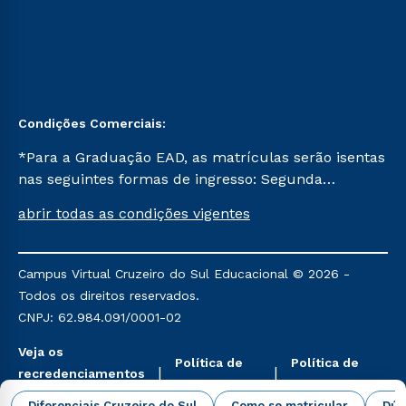
Condições Comerciais:
*Para a Graduação EAD, as matrículas serão isentas
nas seguintes formas de ingresso: Segunda
Graduação, Segunda Graduação 2.0 e Transferência.
abrir todas as condições vigentes
Já para as demais, a taxa de matrícula será de R$
49. *Para a Pós-graduação EAD, as ofertas
mencionadas são referentes aos cursos: Ensino
Campus Virtual Cruzeiro do Sul Educacional © 2026 -
Religioso, Geografia para a Docência e Metodologia
Todos os direitos reservados.
do Ensino de História: Questões Atuais.
CNPJ: 62.984.091/0001-02
Veja os
Política de
Política de
recredenciamentos
Privacidade
Cookies
aqui
Diferenciais Cruzeiro do Sul
Como se matricular
Dúv