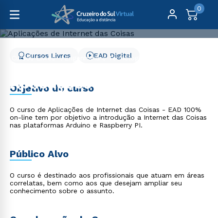
0
Cursos Livres
EAD Digital
Cursos Livres
Engenharia e Tecnologia
Aplicações de Internet das Coisas
Aplicações de Internet
Objetivo do curso
das Coisas
O curso de Aplicações de Internet das Coisas - EAD 100%
on-line tem por objetivo a introdução a Internet das Coisas
nas plataformas Arduino e Raspberry PI.
Público Alvo
O curso é destinado aos profissionais que atuam em áreas
correlatas, bem como aos que desejam ampliar seu
conhecimento sobre o assunto.