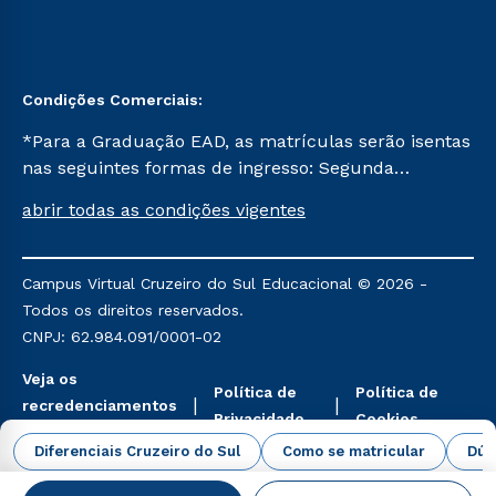
Condições Comerciais:
*Para a Graduação EAD, as matrículas serão isentas
nas seguintes formas de ingresso: Segunda
Graduação, Segunda Graduação 2.0 e Transferência.
abrir todas as condições vigentes
Já para as demais, a taxa de matrícula será de R$
49. *Para a Pós-graduação EAD, as ofertas
mencionadas são referentes aos cursos: Ensino
Campus Virtual Cruzeiro do Sul Educacional © 2026 -
Religioso, Geografia para a Docência e Metodologia
Todos os direitos reservados.
do Ensino de História: Questões Atuais.
CNPJ: 62.984.091/0001-02
Veja os
Política de
Política de
recredenciamentos
Privacidade
Cookies
aqui
Diferenciais Cruzeiro do Sul
Como se matricular
Dúv