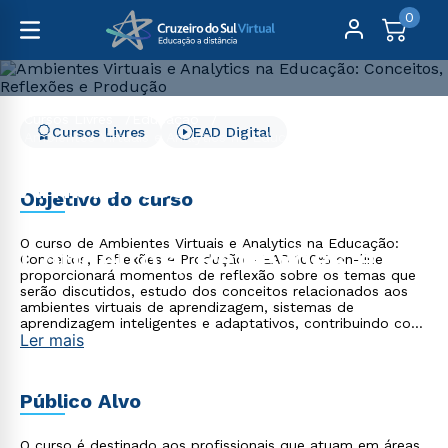
0
Cursos Livres
Educação
Cursos Livres
EAD Digital
Ambientes Virtuais e Analytics na Educação: Conceitos,
Reflexões e Produção
Ambientes Virtuais e
Objetivo do curso
Analytics na Educação:
O curso de Ambientes Virtuais e Analytics na Educação:
Conceitos, Reflexões e
Conceitos, Reflexões e Produção - EAD 100% on-line
proporcionará momentos de reflexão sobre os temas que
Produção
serão discutidos, estudo dos conceitos relacionados aos
ambientes virtuais de aprendizagem, sistemas de
aprendizagem inteligentes e adaptativos, contribuindo com
Ler mais
sua formação continuada e trajetória profissional.
Destinado a todo profissional em qualquer área do saber
que necessita de conhecimento na área da Educação a
Distância.
Público Alvo
O curso é destinado aos profissionais que atuam em áreas