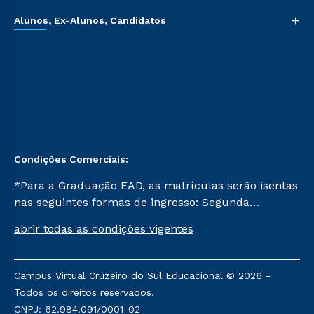
+
Alunos, Ex-Alunos, Candidatos
Condições Comerciais:
*Para a Graduação EAD, as matrículas serão isentas
nas seguintes formas de ingresso: Segunda
Graduação, Segunda Graduação 2.0 e Transferência.
abrir todas as condições vigentes
Já para as demais, a taxa de matrícula será de R$
49. *Para a Pós-graduação EAD, as ofertas
mencionadas são referentes aos cursos: Ensino
Campus Virtual Cruzeiro do Sul Educacional © 2026 -
Religioso, Geografia para a Docência e Metodologia
Todos os direitos reservados.
do Ensino de História: Questões Atuais.
CNPJ: 62.984.091/0001-02