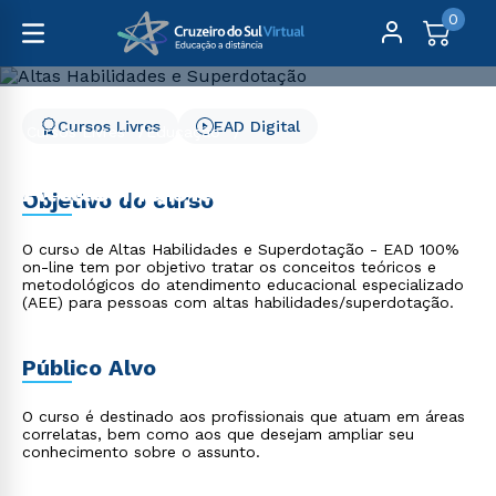
0
Cursos Livres
EAD Digital
Cursos Livres
Educação
Altas Habilidades e Superdotação
Altas Habilidades e
Objetivo do curso
Superdotação
O curso de Altas Habilidades e Superdotação - EAD 100%
on-line tem por objetivo tratar os conceitos teóricos e
metodológicos do atendimento educacional especializado
(AEE) para pessoas com altas habilidades/superdotação.
Público Alvo
O curso é destinado aos profissionais que atuam em áreas
correlatas, bem como aos que desejam ampliar seu
conhecimento sobre o assunto.