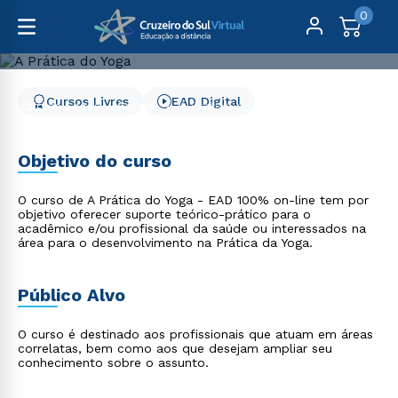
0
Cursos Livres
EAD Digital
Cursos Livres
Saúde
A Prática do Yoga
A Prática do Yoga
Objetivo do curso
O curso de A Prática do Yoga - EAD 100% on-line tem por
objetivo oferecer suporte teórico-prático para o
acadêmico e/ou profissional da saúde ou interessados na
área para o desenvolvimento na Prática da Yoga.
Público Alvo
O curso é destinado aos profissionais que atuam em áreas
correlatas, bem como aos que desejam ampliar seu
conhecimento sobre o assunto.