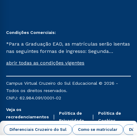
Condições Comerciais:
*Para a Graduação EAD, as matrículas serão isentas
nas seguintes formas de ingresso: Segunda
Graduação, Segunda Graduação 2.0 e Transferência.
abrir todas as condições vigentes
Já para as demais, a taxa de matrícula será de R$
49. *Para a Pós-graduação EAD, as ofertas
mencionadas são referentes aos cursos: Ensino
Campus Virtual Cruzeiro do Sul Educacional © 2026 -
Religioso, Geografia para a Docência e Metodologia
Todos os direitos reservados.
do Ensino de História: Questões Atuais.
CNPJ: 62.984.091/0001-02
Veja os
Política de
Política de
recredenciamentos
Privacidade
Cookies
aqui
Diferenciais Cruzeiro do Sul
Como se matricular
Dúv