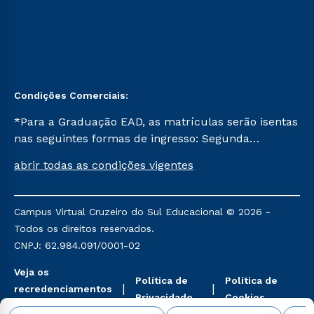
Condições Comerciais:
*Para a Graduação EAD, as matrículas serão isentas
nas seguintes formas de ingresso: Segunda
Graduação, Segunda Graduação 2.0 e Transferência.
abrir todas as condições vigentes
Já para as demais, a taxa de matrícula será de R$
49. *Para a Pós-graduação EAD, as ofertas
mencionadas são referentes aos cursos: Ensino
Campus Virtual Cruzeiro do Sul Educacional © 2026 -
Religioso, Geografia para a Docência e Metodologia
Todos os direitos reservados.
do Ensino de História: Questões Atuais.
CNPJ: 62.984.091/0001-02
Veja os
Política de
Política de
recredenciamentos
Privacidade
Cookies
aqui