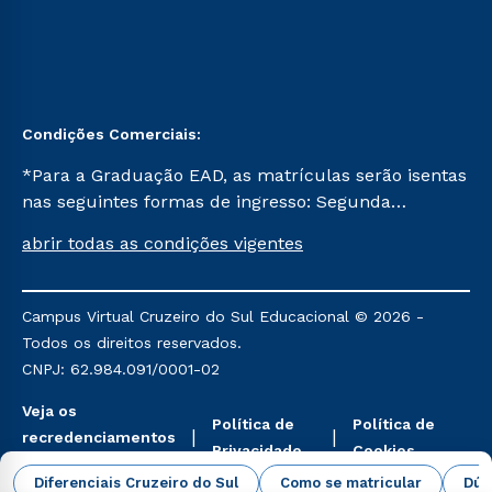
Condições Comerciais:
*Para a Graduação EAD, as matrículas serão isentas
nas seguintes formas de ingresso: Segunda
Graduação, Segunda Graduação 2.0 e Transferência.
abrir todas as condições vigentes
Já para as demais, a taxa de matrícula será de R$
49. *Para a Pós-graduação EAD, as ofertas
mencionadas são referentes aos cursos: Ensino
Campus Virtual Cruzeiro do Sul Educacional © 2026 -
Religioso, Geografia para a Docência e Metodologia
Todos os direitos reservados.
do Ensino de História: Questões Atuais.
CNPJ: 62.984.091/0001-02
Veja os
Política de
Política de
recredenciamentos
Privacidade
Cookies
aqui
Diferenciais Cruzeiro do Sul
Como se matricular
Dúv