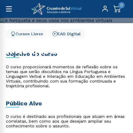
0
Cursos Livres
EAD Digital
Cursos Livres
Educação
A Netqueta e seus usos nos ambientes virtuais
A Netqueta e seus usos
Objetivo do curso
nos ambientes virtuais
O curso proporcionará momentos de reflexão sobre os
temas que serão discutidos na Língua Portuguesa e
Linguagem Verbal e Interação em Educação em Ambientes
Virtuais, contribuindo com sua formação continuada e
trajetória profissional.
Público Alvo
O curso é destinado aos profissionais que atuam em áreas
correlatas, bem como aos que desejam ampliar seu
conhecimento sobre o assunto.