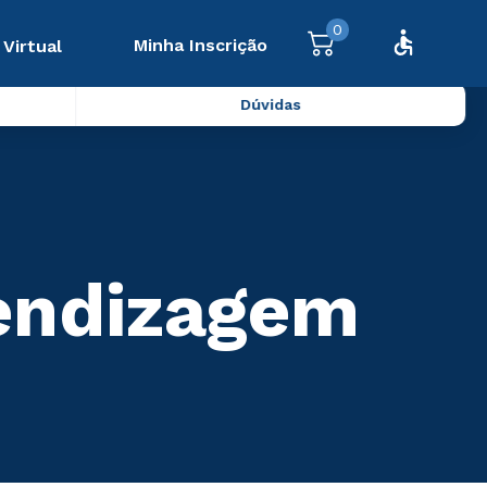
0
Minha Inscrição
 Virtual
Dúvidas
endizagem