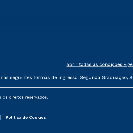
abrir todas as condições vig
 nas seguintes formas de ingresso: Segunda Graduação, S
comerciais oferecidos serão
 os direitos reservados.
nais poderão sofrer alterações nos períodos de rematríc
Política de Cookies