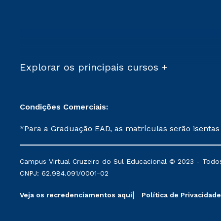
Explorar os principais cursos +
Condições Comerciais:
*Para a Graduação EAD, as matrículas serão isentas
demais, a taxa de matrícula será de R$ 49. *Para a Pós-graduação EAD, as ofertas mencionadas são referentes aos cursos: Ensino Religioso, Geografia para a
Docência e Metodologia do Ensino de História: Questões Atuais. **Semipresencial é um formato do Ensino a Distância. **Descontos 
Campus Virtual Cruzeiro do Sul Educacional © 2023 - Todos
mantidos conforme negociação. Descontos institucio
CNPJ: 62.984.091/0001-02
serviços.
Veja os recredenciamentos aqui
Política de Privacidade