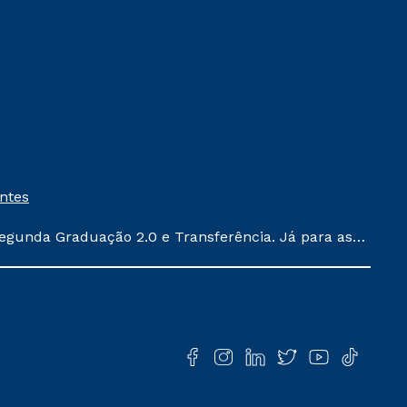
entes
egunda Graduação 2.0 e Transferência. Já para as
ula conforme exposto no contrato de prestação de