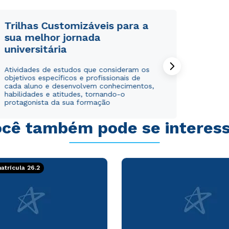
Trilhas Customizáveis para a
sua melhor jornada
universitária
Rápido e fácil
Rápido e fácil
Atividades de estudos que consideram os
WhatsApp
WhatsApp
objetivos específicos e profissionais de
ou
ou
cada aluno e desenvolvem conhecimentos,
habilidades e atitudes, tornando-o
protagonista da sua formação
cê também pode se interes
Estou de acordo com a
Estou de acordo com a
Política de Privacidade.
Política de Privacidade.
e
e
trícula 26.2
autorizo que meus dados sejam utilizados para o
autorizo que meus dados sejam utilizados para o
envio de conteúdos da Cruzeiro do Sul.
envio de conteúdos da Cruzeiro do Sul.