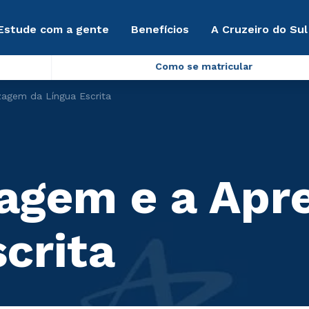
Estude com a gente
Benefícios
A Cruzeiro do Sul
Como se matricular
zagem da Língua Escrita
uagem e a Apr
crita