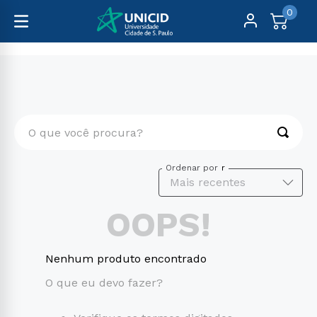
0
O que você procura?
TERMOS MAIS BUSCADOS
Ordenar por
Mais recentes
1
º
educação física
OOPS!
2
º
enfermagem
3
º
fisioterapia
Nenhum produto encontrado
4
º
biomedicina
O que eu devo fazer?
5
º
marketing
6
º
nutrição