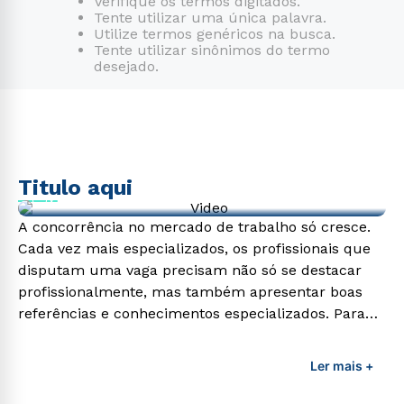
Verifique os termos digitados.
Tente utilizar uma única palavra.
7
º
psicologia
Utilize termos genéricos na busca.
Tente utilizar sinônimos do termo
8
º
farmácia
desejado.
9
º
engenharia
10
º
direito
Titulo aqui
Video de exemplo
A concorrência no mercado de trabalho só cresce.
Cada vez mais especializados, os profissionais que
disputam uma vaga precisam não só se destacar
profissionalmente, mas também apresentar boas
referências e conhecimentos especializados. Para
adquirir esses conhecimentos e capacitar os
profissionais da área é preciso garantir uma
Ler mais +
formação de qualidade que consiga suprir todas as
demandas exigidas atualmente.