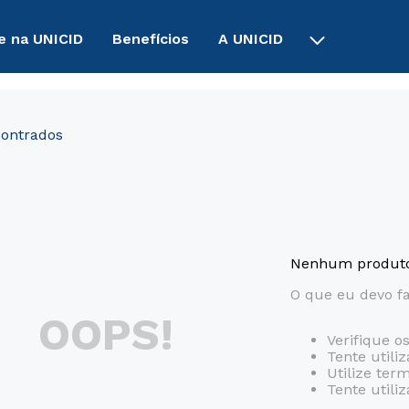
e na UNICID
Benefícios
A UNICID
Nenhum produto
O que eu devo f
OOPS!
Verifique o
Tente utili
Utilize ter
Tente utili