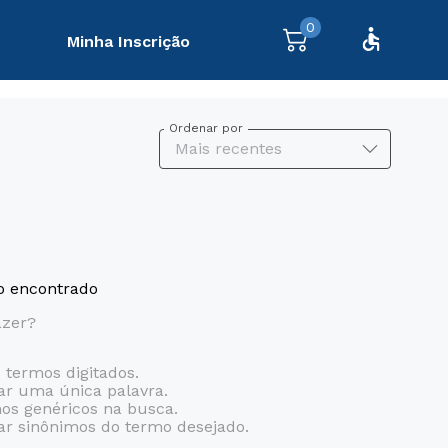
0
Minha Inscrição
Ordenar por
Mais recentes
 encontrado
azer?
s termos digitados.
zar uma única palavra.
mos genéricos na busca.
zar sinônimos do termo desejado.