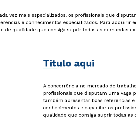
ada vez mais especializados, os profissionais que dispu
Rápido e fácil
WhatsApp
rências e conhecimentos especializados. Para adquirir e
ção de qualidade que consiga suprir todas as demandas ex
ou
Titulo aqui
Estou de acordo com a
Política de Privacidade.
e
autorizo que meus dados sejam utilizados para o
A concorrência no mercado de trabalho 
envio de conteúdos da Unicid.
profissionais que disputam uma vaga p
também apresentar boas referências e 
conhecimentos e capacitar os profissio
qualidade que consiga suprir todas as