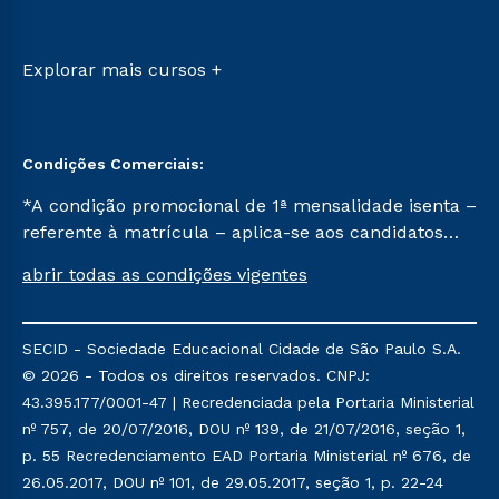
Retorne ao Curso
Sou Candidato
Transferência
Sou Ex-aluno
Vestibular Mérito
Canais de Atendimento
Explorar mais cursos +
Vestibular Solidário
Acessibilidade
Segunda Graduação
Biblioteca
Condições Comerciais:
*A condição promocional de 1ª mensalidade isenta –
referente à matrícula – aplica-se aos candidatos
aprovados em todas as formas de ingresso, exceto
abrir todas as condições vigentes
na prova on-line ou agendada, que ofertam bolsas
de até 50% de desconto, ambos ingressantes no
semestre vigente, que ainda não tenham efetivado
SECID - Sociedade Educacional Cidade de São Paulo S.A.
e/ou não tenham cancelado ou trancado sua
© 2026 - Todos os direitos reservados. CNPJ:
matrícula em uma das Instituições da Cruzeiro do
43.395.177/0001-47 | Recredenciada pela Portaria Ministerial
Sul Educacional, no período de um ano. Tais
nº 757, de 20/07/2016, DOU nº 139, de 21/07/2016, seção 1,
condições não se aplicam aos cursos de Medicina, e
p. 55 Recredenciamento EAD Portaria Ministerial nº 676, de
também para matriculados via FIES, Prouni e
26.05.2017, DOU nº 101, de 29.05.2017, seção 1, p. 22-24