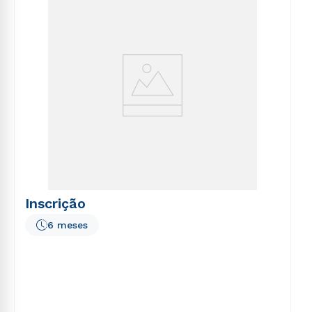
ou
voluptatem sequi nesciunt.
Estou de acordo com a
Política de Privacidade.
e
autorizo que meus dados sejam utilizados para o
envio de conteúdos da Cruzeiro do Sul.
Inscrição
6 meses