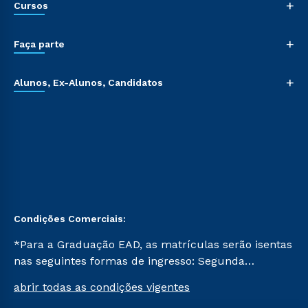
+
Cursos
+
Faça parte
+
Alunos, Ex-Alunos, Candidatos
Condições Comerciais:
*Para a Graduação EAD, as matrículas serão isentas
nas seguintes formas de ingresso: Segunda
Graduação, Segunda Graduação 2.0 e Transferência.
abrir todas as condições vigentes
Já para as demais, a taxa de matrícula será de R$