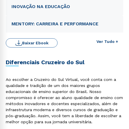
INOVAÇÃO NA EDUCAÇÃO
MENTORY: CARREIRA E PERFORMANCE
Ver Tudo +
Baixar Ebook
Rápido e fácil
WhatsApp
Diferenciais Cruzeiro do Sul
ou
Ao escolher a Cruzeiro do Sul Virtual, você conta com a
qualidade e tradição de um dos maiores grupos
educacionais de ensino superior do Brasil. Nosso
compromisso é oferecer ao aluno qualidade de ensino com
métodos inovadores e docentes especializados, além de
Estou de acordo com a
Política de Privacidade.
e
infraestrutura moderna e diversos cursos de graduação e
autorizo que meus dados sejam utilizados para o
pós-graduação. Assim, você tem a liberdade de escolher a
envio de conteúdos da Cruzeiro do Sul.
melhor opção para sua jornada universitária.