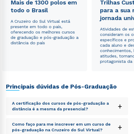
Mais de 1300 polos em
Trilhas Cus
todo o Brasil
para a sua
Estou de acordo com a
Política de Privacidade.
e
jornada uni
autorizo que meus dados sejam utilizados para o
A Cruzeiro do Sul Virtual está
envio de conteúdos da Cruzeiro do Sul.
presente em todo o país,
Atividades de e
oferecendo os melhores cursos
consideram os o
de graduação e pós-graduação a
específicos e pro
distância do país
cada aluno e de
conhecimentos, 
atitudes, tornan
protagonista da
Principais dúvidas de Pós-Graduação
A certificação dos cursos de pós-graduação a
+
distância é a mesma da presencial?
Sed ut perspiciatis unde omnis iste natus error sit
Como faço para me inscrever em um curso de
+
voluptatem accusantium doloremque laudantium,
pós-graduação na Cruzeiro do Sul Virtual?
totam rem aperiam, eaque ipsa quae ab illo inventore