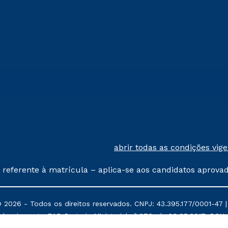
abrir todas as condições vig
 referente à matrícula – aplica-se aos candidatos aprova
% de desconto, ambos ingressantes no semestre vigente, 
tituições da Cruzeiro do Sul Educacional, no período de
026 - Todos os direitos reservados. CNPJ: 43.395.177/0001-47 | R
, Prouni e outros programas governamentais, e não se 
denciamento EAD Portaria Ministerial nº 676, de 26.05.2017, DOU n