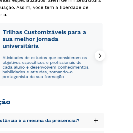
tes especializados, além de infraestrutura
uação. Assim, você tem a liberdade de
ria.
Trilhas Customizáveis para a
sua melhor jornada
universitária
Atividades de estudos que consideram os
objetivos específicos e profissionais de
cada aluno e desenvolvem conhecimentos,
habilidades e atitudes, tornando-o
protagonista da sua formação
Rápido e fácil
Rápido e fácil
ção
WhatsApp
WhatsApp
ou
ou
+
istância é a mesma da presencial?