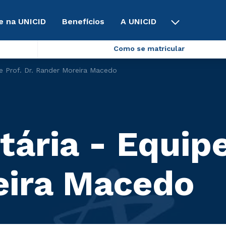
e na UNICID
Benefícios
A UNICID
Como se matricular
e Prof. Dr. Rander Moreira Macedo
ária - Equipe
eira Macedo