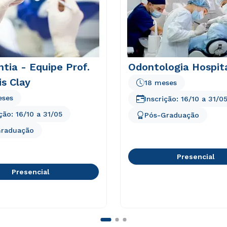
tia - Equipe Prof.
Odontologia Hospit
is Clay
18 meses
eses
Inscrição:
16/10
a
31/0
ição:
16/10
a
31/05
Pós-Graduação
Graduação
Presencial
Presencial