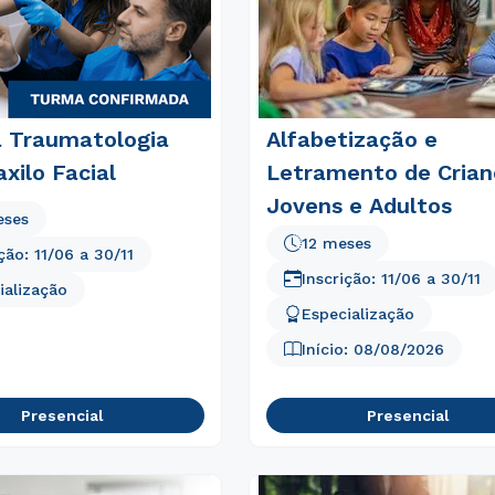
a Traumatologia
Alfabetização e
xilo Facial
Letramento de Crian
Jovens e Adultos
eses
Rápido e fácil
WhatsApp
12 meses
ição:
11/06
a
30/11
ou
Inscrição:
11/06
a
30/11
ialização
Especialização
Início:
08/08/2026
Presencial
Presencial
Estou de acordo com a
Política de Privacidade.
e
autorizo que meus dados sejam utilizados para o
envio de conteúdos da Unicid.