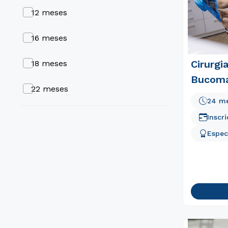
12 meses
Cardiologia
16 meses
Cirurgi
18 meses
Bucoma
22 meses
24 m
24 meses
Inscr
Espec
30 meses
36 meses
9 meses