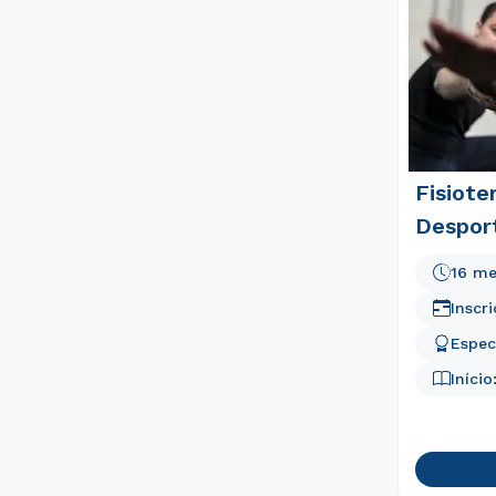
Fisiote
Despor
16 me
Inscr
Espec
Início