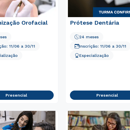
ização Orofacial
Prótese Dentária
ses
24 meses
ição:
11/06
a
30/11
Inscrição:
11/06
a
30/11
ialização
Especialização
Presencial
Presencial