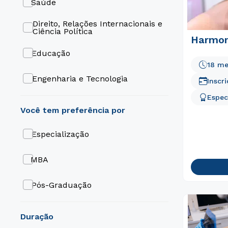
Saúde
Caxias Do Sul
Odontopediatria
Direito, Relações Internacionais e
Ciência Política
Harmon
Cachoeirinha
Odontologia Hospitalar
Educação
18 me
Brasília
Odontogeriatria
Engenharia e Tecnologia
Inscr
Pinheiros
Espec
Medicina Esportiva
Gestão e Negócios
Implantodontia
Odontologia
Especialização
Harmonização Orofacial
Medicina
MBA
Endodontia
Pós-Graduação
Endocrinologia
duração
Dermatologia