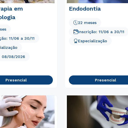
rapia em
Endodontia
ologia
22 meses
ses
Inscrição:
11/06
a
30/11
ição:
11/06
a
30/11
Especialização
ialização
:
08/08/2026
Presencial
Presencial