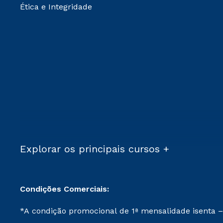
Ética e Integridade
Explorar os principais cursos +
Condições Comerciais:
*A condição promocional de 1ª mensalidade isenta –
on-line ou agendada, que ofertam bolsas de até 50