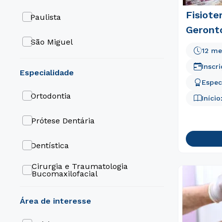
Fisiote
Paulista
Geront
São Miguel
12 me
Mogi Das Cruzes
Inscr
especialidade
Espec
Londrina
Ortodontia
Início
Liberdade
Prótese Dentária
João Pessoa
Dentística
Itú
Cirurgia e Traumatologia
Bucomaxilofacial
Guarulhos
Psiquiatria
área de interesse
Franca
Periodontia