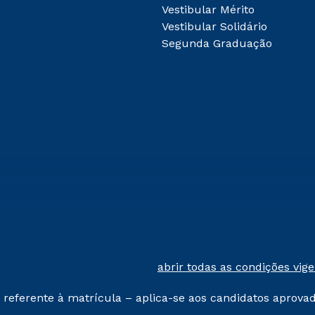
Vestibular Mérito
Vestibular Solidário
Segunda Graduação
abrir todas as condições vig
 referente à matrícula – aplica-se aos candidatos aprova
% de desconto, ambos ingressantes no semestre vigente, 