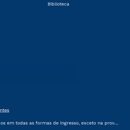
Biblioteca
entes
dos em todas as formas de ingresso, exceto na prova
que ainda não tenham efetivado e/ou não tenham