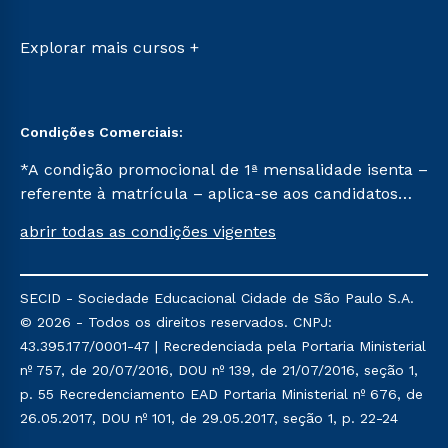
Transferência
Sou Ex-aluno
Vestibular Mérito
Canais de Atendimento
Explorar mais cursos +
Vestibular Solidário
Acessibilidade
Segunda Graduação
Biblioteca
Condições Comerciais:
*A condição promocional de 1ª mensalidade isenta –
referente à matrícula – aplica-se aos candidatos
aprovados em todas as formas de ingresso, exceto
abrir todas as condições vigentes
na prova on-line ou agendada, que ofertam bolsas
de até 50% de desconto, ambos ingressantes no
semestre vigente, que ainda não tenham efetivado
SECID - Sociedade Educacional Cidade de São Paulo S.A.
e/ou não tenham cancelado ou trancado sua
© 2026 - Todos os direitos reservados. CNPJ:
matrícula em uma das Instituições da Cruzeiro do
43.395.177/0001-47 | Recredenciada pela Portaria Ministerial
Sul Educacional, no período de um ano. Tais
nº 757, de 20/07/2016, DOU nº 139, de 21/07/2016, seção 1,
condições não se aplicam aos cursos de Medicina, e
p. 55 Recredenciamento EAD Portaria Ministerial nº 676, de
também para matriculados via FIES, Prouni e
26.05.2017, DOU nº 101, de 29.05.2017, seção 1, p. 22-24
outros programas governamentais, e não se