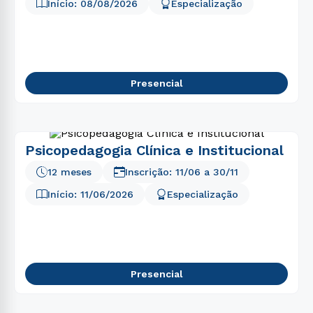
5
º
marketing
Início:
08/08/2026
Especialização
6
º
psicologia
7
º
direito
8
º
nutrição
Presencial
9
º
farmácia
10
º
pedagogia
Psicopedagogia Clínica e Institucional
12 meses
Inscrição:
11/06
a
30/11
Início:
11/06/2026
Especialização
Presencial