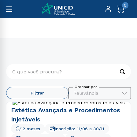
0
Pós-Graduação
Presencial
O que você procura?
TERMOS MAIS BUSCADOS
Relevância
Filtrar
1
º
educação física
2
º
enfermagem
Estética Avançada e Procedimentos
3
º
fisioterapia
Injetáveis
4
º
biomedicina
12 meses
Inscrição:
11/06
a
30/11