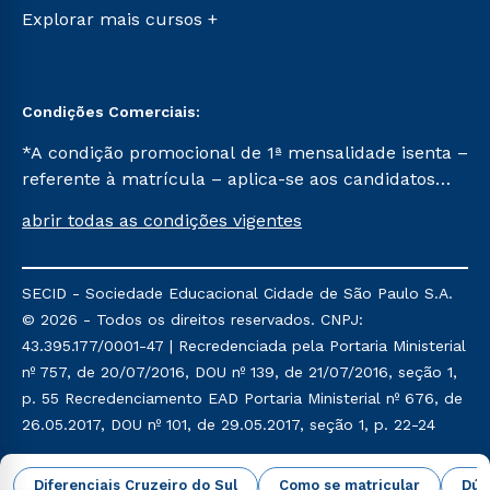
Vestibular Mérito
Canais de Atendimento
Explorar mais cursos +
Vestibular Solidário
Acessibilidade
Segunda Graduação
Biblioteca
Condições Comerciais:
*A condição promocional de 1ª mensalidade isenta –
referente à matrícula – aplica-se aos candidatos
aprovados em todas as formas de ingresso, exceto
abrir todas as condições vigentes
na prova on-line ou agendada, que ofertam bolsas
de até 50% de desconto, ambos ingressantes no
semestre vigente, que ainda não tenham efetivado
SECID - Sociedade Educacional Cidade de São Paulo S.A.
e/ou não tenham cancelado ou trancado sua
© 2026 - Todos os direitos reservados. CNPJ:
matrícula em uma das Instituições da Cruzeiro do
43.395.177/0001-47 | Recredenciada pela Portaria Ministerial
Sul Educacional, no período de um ano. Tais
nº 757, de 20/07/2016, DOU nº 139, de 21/07/2016, seção 1,
condições não se aplicam aos cursos de Medicina, e
p. 55 Recredenciamento EAD Portaria Ministerial nº 676, de
também para matriculados via FIES, Prouni e
26.05.2017, DOU nº 101, de 29.05.2017, seção 1, p. 22-24
outros programas governamentais, e não se
acumula com nenhuma outra campanha ofertada
Política de Privacidade
Política de Cookies
Diferenciais Cruzeiro do Sul
Como se matricular
Dúv