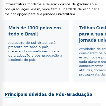
infraestrutura moderna e diversos cursos de graduação e
pós-graduação. Assim, você tem a liberdade de escolher a
melhor opção para sua jornada universitária.
Mais de 1300 polos em
Trilhas Cus
todo o Brasil
para a sua
Rápido e fácil
jornada uni
WhatsApp
A Cruzeiro do Sul Virtual está
presente em todo o país,
ou
Atividades de e
oferecendo os melhores cursos
consideram os o
de graduação e pós-graduação a
específicos e pro
distância do país
cada aluno e de
conhecimentos, 
atitudes, tornan
protagonista da
Estou de acordo com a
Política de Privacidade.
e
autorizo que meus dados sejam utilizados para o
envio de conteúdos da Cruzeiro do Sul.
Principais dúvidas de Pós-Graduação