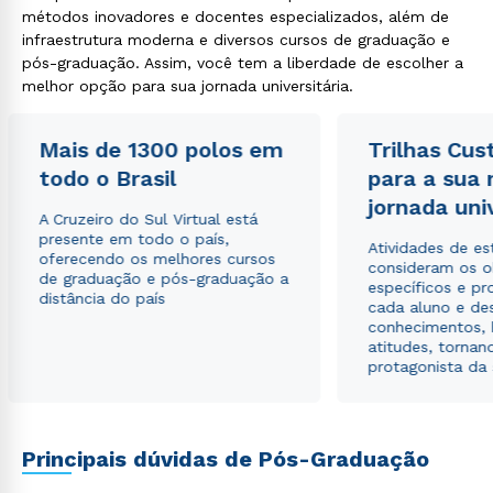
métodos inovadores e docentes especializados, além de
infraestrutura moderna e diversos cursos de graduação e
Estou de acordo com a
Política de Privacidade.
e
pós-graduação. Assim, você tem a liberdade de escolher a
autorizo que meus dados sejam utilizados para o
melhor opção para sua jornada universitária.
envio de conteúdos da Cruzeiro do Sul.
Mais de 1300 polos em
Trilhas Cus
todo o Brasil
para a sua
jornada uni
A Cruzeiro do Sul Virtual está
presente em todo o país,
Atividades de e
oferecendo os melhores cursos
consideram os o
de graduação e pós-graduação a
específicos e pro
distância do país
cada aluno e de
conhecimentos, 
atitudes, tornan
protagonista da
Principais dúvidas de Pós-Graduação