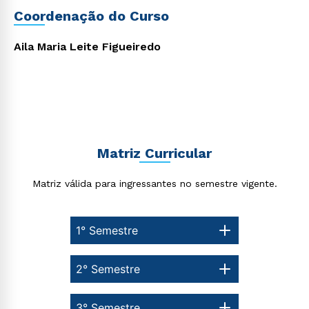
Coordenação do Curso
Rápido e fácil
WhatsApp
Aila Maria Leite Figueiredo
ou
Matriz Curricular
Estou de acordo com a
Política de Privacidade.
e
autorizo que meus dados sejam utilizados para o
Matriz válida para ingressantes no semestre vigente.
envio de conteúdos da Cruzeiro do Sul.
1° Semestre
2° Semestre
3° Semestre