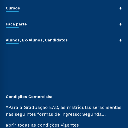
+
Cursos
+
Faça parte
+
Alunos, Ex-Alunos, Candidatos
Condições Comerciais:
*Para a Graduação EAD, as matrículas serão isentas
nas seguintes formas de ingresso: Segunda
Graduação, Segunda Graduação 2.0 e Transferência.
abrir todas as condições vigentes
Já para as demais, a taxa de matrícula será de R$