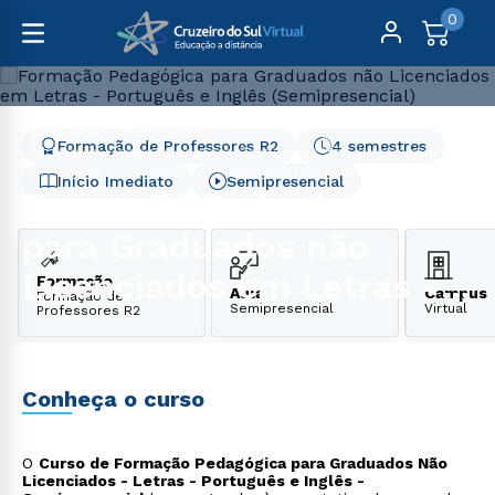
0
Graduação
Educação
Formação de Professores R2
4 semestres
Formação Pedagógica para Graduados não Licenciados
em Letras - Português e Inglês (Semipresencial)
Início Imediato
Semipresencial
Formação Pedagógica
para Graduados não
Licenciados em Letras -
Formação
Aula
Campus
Formação de
Semipresencial
Virtual
Professores R2
Português e Inglês
(Semipresencial)
Conheça o curso
O
Curso de Formação Pedagógica para Graduados Não
Licenciados - Letras - Português e Inglês -