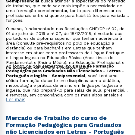
Semipresencial
busca atender à expectativa do mercado
de trabalho, que cada vez mais impõe a necessidade de
uma formação complementar, tanto para diferenciar os
profissionais entre si quanto para habilitá-los para variadas
funções.
O curso, fundamentado nas Resoluções CNE/CP nº 02, de
01 de julho de 2015 e nº 07, de 18/12/2018, é voltado aos
portadores de diploma superior que tenham aderência à
área (consulte pré-requisitos no polo de educação a
distância) ou para bacharéis em Letras que tenham
interesse em atuar como professores de Língua Portuguesa
e Língua Inglesa na Educação Básica (Anos finais do
Fundamental e Ensino Médio), na Educação Profissional e
Ao longo de dois semestres, no
Curso de Formação
na Educação de Jovens e Adultos (EJA).
Pedagógica para Graduados Não Licenciados - Letras -
Português e Inglês - Semipresencial
, você terá uma
sólida formação docente em disciplinas como didática,
metodologia e prática de ensino em língua portuguesa e
inglesa, que irão prepará-lo para salas de aula, presenciais
e remotas, em consonância com os mais altos anseios e
Ler mais
compromissos da nossa instituição.
Mercado de Trabalho do curso de
Formação Pedagógica para Graduados
não Licenciados em Letras - Português