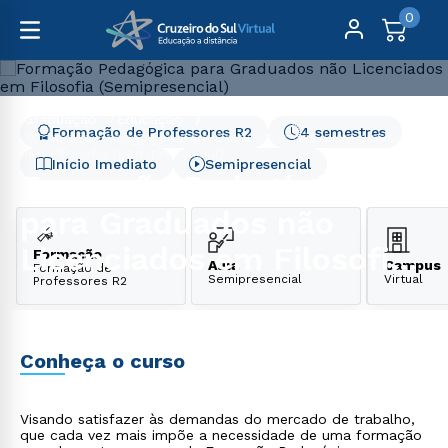
0
Graduação
Educação
Formação de Professores R2
4 semestres
Formação Pedagógica para Graduados não Licenciados
em Filosofia (Semipresencial)
Início Imediato
Semipresencial
Formação Pedagógica
para Graduados não
Licenciados em Filosofia
Formação
Aula
Campus
Formação de
Semipresencial
Virtual
Professores R2
(Semipresencial)
Conheça o curso
Visando satisfazer às demandas do mercado de trabalho,
que cada vez mais impõe a necessidade de uma formação