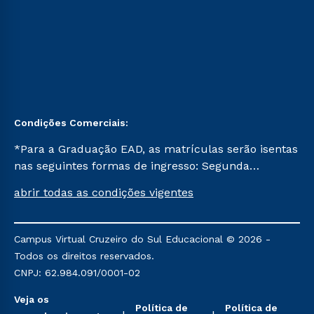
Condições Comerciais:
*Para a Graduação EAD, as matrículas serão isentas
nas seguintes formas de ingresso: Segunda
Graduação, Segunda Graduação 2.0 e Transferência.
abrir todas as condições vigentes
Já para as demais, a taxa de matrícula será de R$
49. *Para a Pós-graduação EAD, as ofertas
mencionadas são referentes aos cursos: Ensino
Campus Virtual Cruzeiro do Sul Educacional © 2026 -
Religioso, Geografia para a Docência e Metodologia
Todos os direitos reservados.
do Ensino de História: Questões Atuais.
CNPJ: 62.984.091/0001-02
Veja os
Política de
Política de