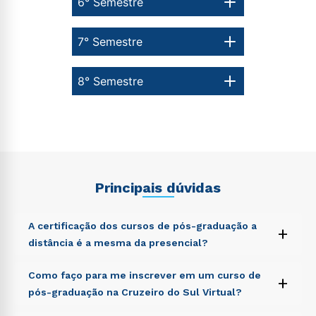
6° Semestre
7° Semestre
8° Semestre
Principais dúvidas
A certificação dos cursos de pós-graduação a
+
distância é a mesma da presencial?
Sed ut perspiciatis unde omnis iste natus error sit
Como faço para me inscrever em um curso de
+
voluptatem accusantium doloremque laudantium,
pós-graduação na Cruzeiro do Sul Virtual?
totam rem aperiam, eaque ipsa quae ab illo inventore
veritatis et quasi architecto beatae vitae dicta sunt