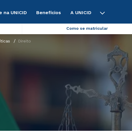
e na UNICID
Benefícios
A UNICID
Como se matricular
íticas
Direito