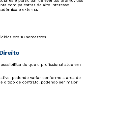
culares e participar de eventos promovidos
onta com palestras de alto interesse
cadêmica e externa.
ivididos em 10 semestres.
Direito
 possibilitando que o profissional atue em
ativo, podendo variar conforme a área de
o e o tipo de contrato, podendo ser maior
Rápido e fácil
Rápido e fácil
WhatsApp
WhatsApp
ou
ou