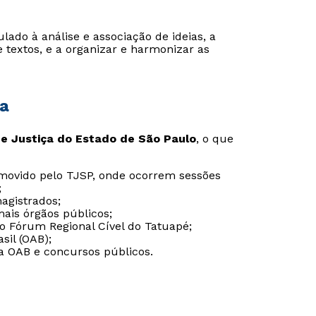
ulado à análise e associação de ideias, a
e textos, e a organizar e harmonizar as
ça
de Justiça do Estado de São Paulo
, o que
omovido pelo TJSP, onde ocorrem sessões
;
magistrados;
mais órgãos públicos;
do Fórum Regional Cível do Tatuapé;
sil (OAB);
 a OAB e concursos públicos.