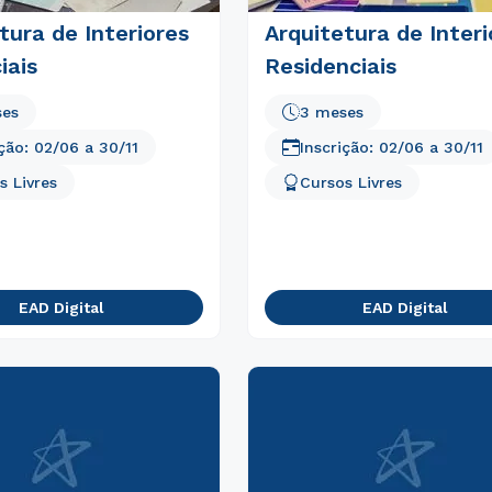
tura de Interiores
Arquitetura de Interi
iais
Residenciais
ses
3 meses
ição:
02/06
a
30/11
Inscrição:
02/06
a
30/11
s Livres
Cursos Livres
EAD Digital
EAD Digital