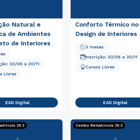
ção Natural e
Conforto Térmico no
ca de Ambientes
Design de Interiores
eto de Interiores
3 meses
ses
Inscrição:
02/06
a
30/11
ição:
02/06
a
30/11
Cursos Livres
s Livres
EAD Digital
EAD Digital
Rápido e fácil
trícula 26.2
Combo Rematrícula 26.2
WhatsApp
ou