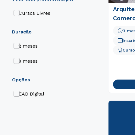
Arquite
Cursos Livres
Comerc
3 me
duração
Inscr
2 meses
Curso
3 meses
opções
EAD Digital