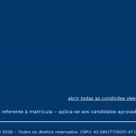
Segunda Graduação
abrir todas as condições vig
 referente à matrícula – aplica-se aos candidatos aprova
% de desconto, ambos ingressantes no semestre vigente, 
tituições da Cruzeiro do Sul Educacional, no período de
026 - Todos os direitos reservados. CNPJ: 43.395.177/0001-47 | R
, Prouni e outros programas governamentais, e não se 