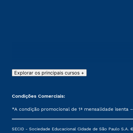
Explorar os principais cursos +
Condições Comerciais:
*A condição promocional de 1ª mensalidade isenta –
on-line ou agendada, que ofertam bolsas de até 50
cancelado ou trancado sua matrícula em uma das Ins
SECID - Sociedade Educacional Cidade de São Paulo S.A. © 2
de Medicina, e também para matriculados via FIES