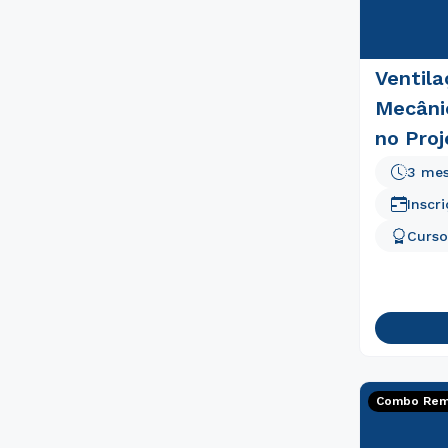
Ventila
Mecâni
no Proj
3 me
Inscr
Curso
Combo Rema