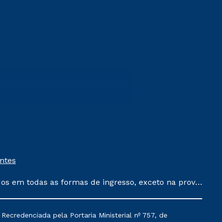
entes
dos em todas as formas de ingresso, exceto na prova
que ainda não tenham efetivado e/ou não tenham
 um ano. Tais condições não se aplicam aos cursos
ecredenciada pela Portaria Ministerial nº 757, de
acumula com nenhuma outra campanha ofertada pela