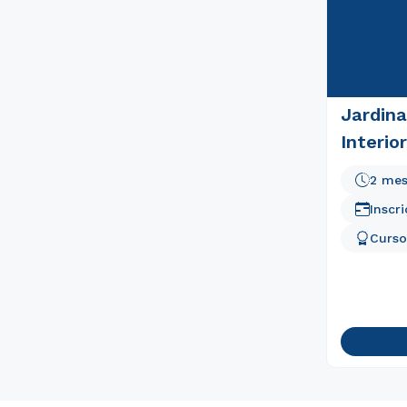
Jardin
Interio
2 me
Inscr
Curso