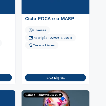
Ciclo PDCA e o MASP
2 meses
Inscrição:
02/06
a
30/11
Cursos Livres
EAD Digital
Combo Rematrícula 26.2