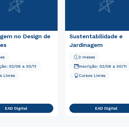
agem no Design de
Sustentabilidade e
res
Jardinagem
Estou de acordo com a
Política de Privacidade.
e
autorizo que meus dados sejam utilizados para o
envio de conteúdos da Unicid.
ses
2 meses
ição:
02/06
a
30/11
Inscrição:
02/06
a
30/11
s Livres
Cursos Livres
EAD Digital
EAD Digital